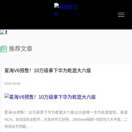
推荐文章
星海V6预售！10万级拿下华为乾崑大六座
2026-08-09
星海V6预售！10万级拿下华为乾崑大六座10万级唯一华为乾崑智驾，高速
NCA、自动泊车全配齐，大车好开又好停。2900mm轴距+可四可六大平层，二
排进出不挤腿，···