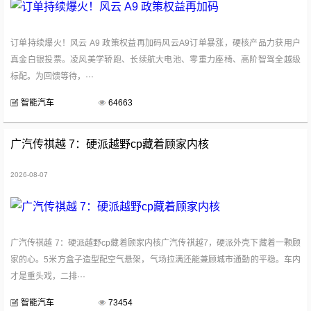
订单持续爆火！风云 A9 政策权益再加码风云A9订单暴涨，硬核产品力获用户
真金白银投票。凌风美学轿跑、长续航大电池、零重力座椅、高阶智驾全越级
标配。为回馈等待，···
智能汽车
64663
广汽传祺越 7：硬派越野cp藏着顾家内核
2026-08-07
广汽传祺越 7：硬派越野cp藏着顾家内核广汽传祺越7，硬派外壳下藏着一颗顾
家的心。5米方盒子造型配空气悬架，气场拉满还能兼顾城市通勤的平稳。车内
才是重头戏，二排···
智能汽车
73454