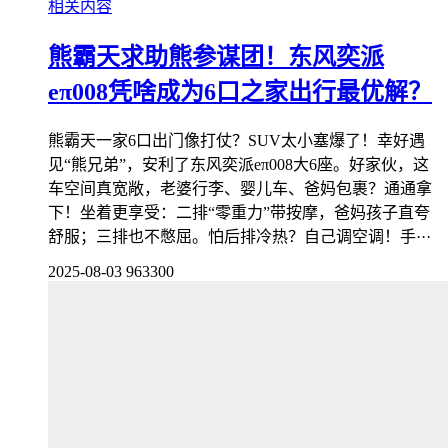
相关内容
熊霸天求助熊参谋团！东风奕派
eπ008凭啥成为6口之家出行最优解？
熊霸天一家6口出门像打仗？SUV太小塞爆了！幸好遇
见“熊兄弟”，安利了东风奕派eπ008大6座。好家伙，这
车空间真宽敞，老婆行李、婴儿车、爸妈包裹？通通拿
下！坐着更享受：二排“零重力”带按摩，爸妈孩子直夸
舒服；三排也不憋屈。怕后排冷热？自己调空调！手···
2025-08-03
963300