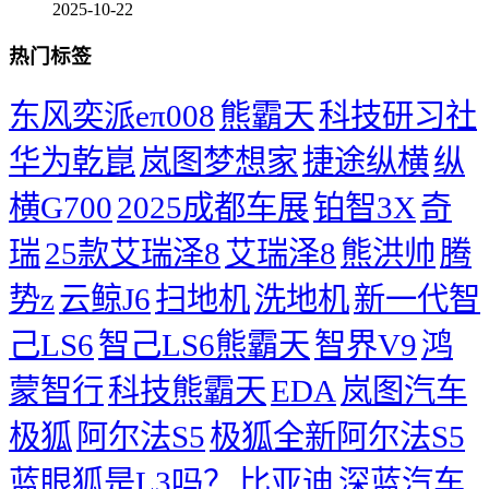
2025-10-22
热门标签
东风奕派eπ008
熊霸天
科技研习社
华为乾崑
岚图梦想家
捷途纵横
纵
横G700
2025成都车展
铂智3X
奇
瑞
25款艾瑞泽8
艾瑞泽8
熊洪帅
腾
势z
云鲸J6
扫地机
洗地机
新一代智
己LS6
智己LS6熊霸天
智界V9
鸿
蒙智行
科技熊霸天
EDA
岚图汽车
极狐
阿尔法S5
极狐全新阿尔法S5
蓝眼狐是L3吗？
比亚迪
深蓝汽车