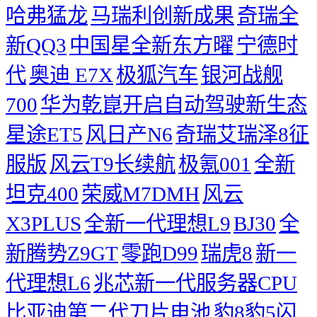
哈弗猛龙
马瑞利创新成果
奇瑞全
新QQ3
中国星全新东方曜
宁德时
代
奥迪 E7X
极狐汽车
银河战舰
700
华为乾崑开启自动驾驶新生态
星途ET5
风日产N6
奇瑞艾瑞泽8征
服版
风云T9长续航
极氪001
全新
坦克400
荣威M7DMH
风云
X3PLUS
全新一代理想L9
BJ30
全
新腾势Z9GT
零跑D99
瑞虎8
新一
代理想L6
兆芯新一代服务器CPU
比亚迪第二代刀片电池
豹8豹5闪