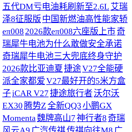
五代DM亏电油耗刷新至2.6L
艾瑞
泽8征服版
中国新燃油高性能家轿
eπ008
2026款eπ008六座版上市
奇
瑞犀牛电池为什么敢做安全承诺
奇瑞犀牛电池三大兜底终身守护
2026款比亚迪夏
捷途
V27全能硬
派全家都爱
V27最好开的5米方盒
子
iCAR V27
捷途旅行者
沃尔沃
EX30
腾势Z
全新QQ3
小鹏GX
Momenta
魏牌高山7
神行者8
奇瑞
风云A9
广汽传祺
传祺向往M8
广