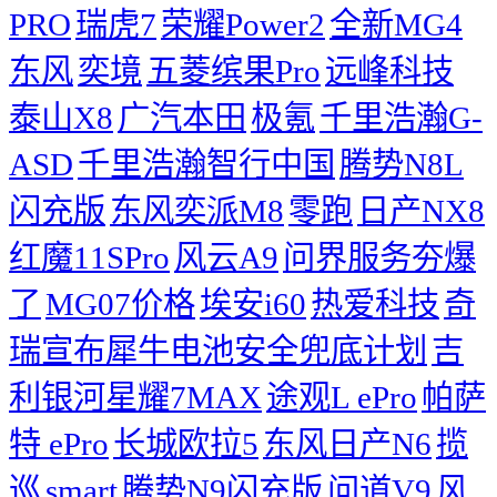
PRO
瑞虎7
荣耀Power2
全新MG4
东风
奕境
五菱缤果Pro
远峰科技
泰山X8
广汽本田
极氪
千里浩瀚G-
ASD
千里浩瀚智行中国
腾势N8L
闪充版
东风奕派M8
零跑
日产NX8
红魔11SPro
风云A9
问界服务夯爆
了
MG07价格
埃安i60
热爱科技
奇
瑞宣布犀牛电池安全兜底计划
吉
利银河星耀7MAX
途观L ePro
帕萨
特 ePro
长城欧拉5
东风日产N6
揽
巡
smart
腾势N9闪充版
问道V9
风