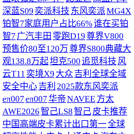
深蓝S09
奕派科技
东风奕派
MG4X
铂智7家庭用户占比66%
谁在买铂
智7
广汽丰田
零跑D19
尊界V800
预售价80至120万
尊界S800典藏大
观138.8万起
坦克500
追觅科技
风
云T11
奕境X9
大众
吉利全球全域
安全中心
吉利
2025款东风奕派
eπ007
eπ007
华帝
NAVEE
方太
AWE2026
智己LS8
智己
皮卡推荐
中国高端皮卡累计出口第一
全球