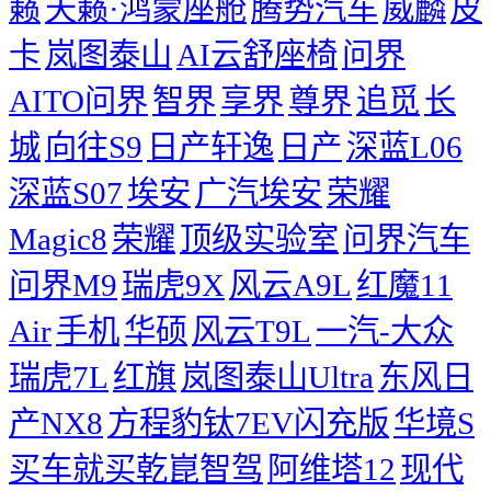
籁
天籁·鸿蒙座舱
腾势汽车
威麟
皮
卡
岚图泰山
AI云舒座椅
问界
AITO问界
智界
享界
尊界
追觅
长
城
向往S9
日产轩逸
日产
深蓝L06
深蓝S07
埃安
广汽埃安
荣耀
Magic8
荣耀
顶级实验室
问界汽车
问界M9
瑞虎9X
风云A9L
红魔11
Air
手机
华硕
风云T9L
一汽-大众
瑞虎7L
红旗
岚图泰山Ultra
东风日
产NX8
方程豹钛7EV闪充版
华境S
买车就买乾崑智驾
阿维塔12
现代