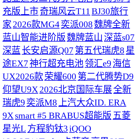
充版上市
奇瑞风云T11
BJ30旅行
家
2026款MG4
奕派008
魏牌全新
蓝山智能进阶版
魏牌蓝山
深蓝s07
深蓝
长安启源Q07
第五代瑞虎8
星
途EX7
神行超充电池
领汇e9
海信
UX2026款
荣耀600
第二代腾势D9
仰望U9X
2026北京国际车展
全新
瑞虎9
奕派M8
上汽大众ID. ERA
9X
smart #5 BRABUS超能版
五菱
星光L
方程豹钛3
iQOO