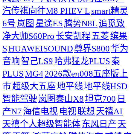
汽传祺向往M8 PHEV L
smart精灵
6号
岚图
星途ES
腾势N8L
追觅致
净大师S60Pro
长安凯程
五菱
缤果
S
HUAWEISOUND
尊界S800
华为
音响
智己LS9
哈弗猛龙PLUS
秦
PLUS
MG4
2026款eπ008五座版上
市
超级大五座
地平线
地平线HSD
智能驾驶
岚图泰山X8
坦克700
日
产N7
海信电视
电视
联想
天禧AI
天禧个人超级智能体
东风日产
天