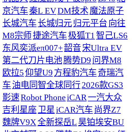
京汽车
秦L EV
DM技术
魔法原子
长城汽车
长城归元
归元平台
向往
M8宗师
捷途汽车
极狐T1
智己LS6
东风奕派eπ007+
韶音
宋Ultra EV
第二代刀片电池
腾势D9
问界M8
欧拉5
仰望U9
方程豹汽车
奇瑞汽
车
油电同智全球同行
2026款GS3
影速
Robot Phone
iCAR
一汽大众
吉利星座
卫星
iCAR汽车
尚界Z7
魏牌V9X
全新探岳L
昊铂埃安BU