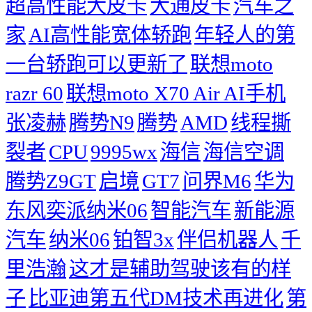
超高性能大皮卡
大通皮卡
汽车之
家
AI高性能宽体轿跑
年轻人的第
一台轿跑可以更新了
联想moto
razr 60
联想moto X70 Air AI手机
张凌赫
腾势N9
腾势
AMD
线程撕
裂者
CPU
9995wx
海信
海信空调
腾势Z9GT
启境
GT7
问界M6
华为
东风奕派纳米06
智能汽车
新能源
汽车
纳米06
铂智3x
伴侣机器人
千
里浩瀚
这才是辅助驾驶该有的样
子
比亚迪第五代DM技术再进化
第