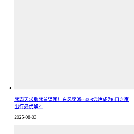
熊霸天求助熊参谋团！东风奕派eπ008凭啥成为6口之家
出行最优解？
2025-08-03