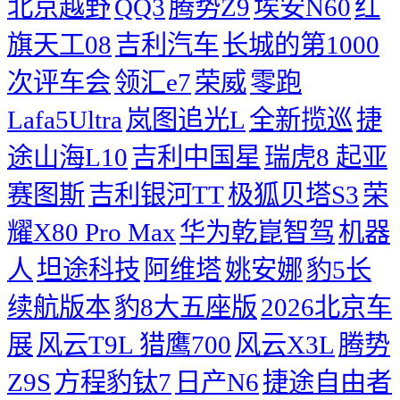
北京越野
QQ3
腾势Z9
埃安N60
红
旗天工08
吉利汽车
长城的第1000
次评车会
领汇e7
荣威
零跑
Lafa5Ultra
岚图追光L
全新揽巡
捷
途山海L10
吉利中国星
瑞虎8
起亚
赛图斯
吉利银河TT
极狐贝塔S3
荣
耀X80 Pro Max
华为乾崑智驾
机器
人
坦途科技
阿维塔
姚安娜
豹5长
续航版本
豹8大五座版
2026北京车
展
风云T9L 猎鹰700
风云X3L
腾势
Z9S
方程豹钛7
日产N6
捷途自由者