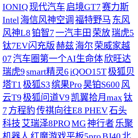
IONIQ
现代汽车
启境GT7
赛力斯
Intel
海信风神空调
福特野马
东风
风神L8
铂智7
一汽丰田
荣放
瑞虎5
钛7EV闪充版
赫兹
海尔
荣威家越
07
汽车圈第一个AI生命体
欣旺达
瑞虎9
smart精灵6
iQOO15T
极狐贝
塔T1
极狐S3
缤果Pro
昊铂S600
风
云T9
极狐问道V9
凯翼拾月max
钛
7
方程豹
传祺向往E8 PHEV
石头
科技
艾瑞泽8PRO
MG
神行者
乐聚
机器人
红魔游戏平板5pro
BJ40
北