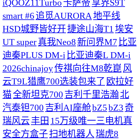
iQOOZ11Turbo
卡萨帝
享界S9T
smart #6
追觅AURORA
地平线
HSD城野皆好开
捷途山海T1
埃安
UT super
真我Neo8
新问界M7
比亚
迪秦PLUS DM-i
比亚迪秦L DM-i
2026chinajoy
传祺向往M8乾崑
风
云T9L猎鹰700选装包来了
欧拉好
猫
全新坦克700
吉利千里浩瀚
北
汽泰钽700
吉利AI座舱
bZ5
bZ3
奇
瑞风云
丰田
15万级唯一三电机真
安全方盒子
扫地机器人
瑞虎8