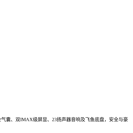
安全气囊、双IMAX级屏显、23扬声器音响及飞鱼底盘，安全与豪