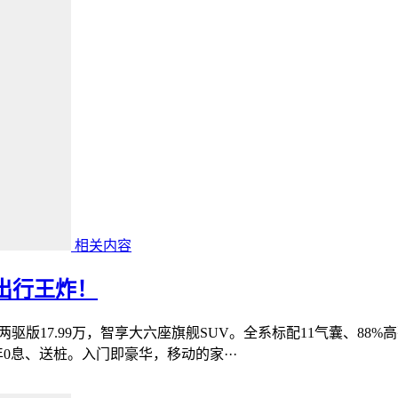
相关内容
庭出行王炸！
驱版17.99万，智享大六座旗舰SUV。全系标配11气囊、88%高强
年0息、送桩。入门即豪华，移动的家···