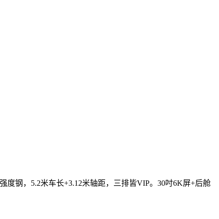
度钢，5.2米车长+3.12米轴距，三排皆VIP。30吋6K屏+后舱