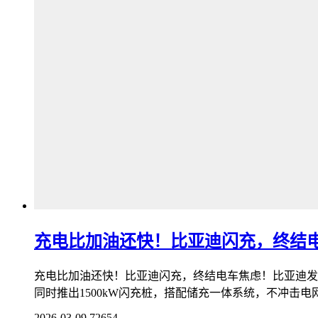
充电比加油还快！比亚迪闪充，终结
充电比加油还快！比亚迪闪充，终结电车焦虑！比亚迪发布
同时推出1500kW闪充桩，搭配储充一体系统，不冲击电网
2026-03-09
72654