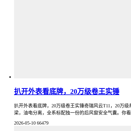
扒开外表看底牌，20万级卷王实锤
扒开外表看底牌，20万级卷王实锤奇瑞风云T11，20
梁，油电分离，全系标配独一份的后风窗安全气囊。你看不
2026-05-10
66479