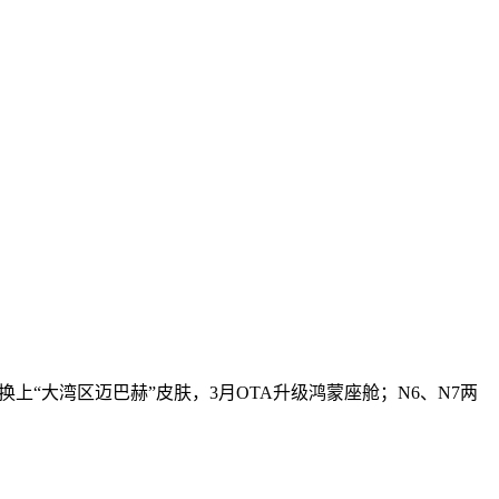
上“大湾区迈巴赫”皮肤，3月OTA升级鸿蒙座舱；N6、N7两