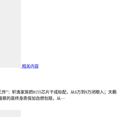
相关内容
”：轩逸家族把8155芯片干成标配，从6万到9万闭眼入；天籁换
最狠的是终身质保加自燃包赔，从···