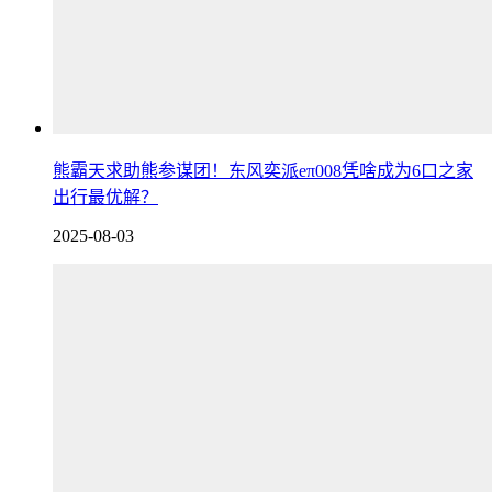
熊霸天求助熊参谋团！东风奕派eπ008凭啥成为6口之家
出行最优解？
2025-08-03