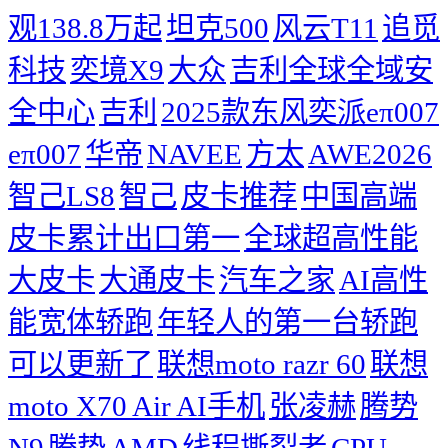
观138.8万起
坦克500
风云T11
追觅
科技
奕境X9
大众
吉利全球全域安
全中心
吉利
2025款东风奕派eπ007
eπ007
华帝
NAVEE
方太
AWE2026
智己LS8
智己
皮卡推荐
中国高端
皮卡累计出口第一
全球超高性能
大皮卡
大通皮卡
汽车之家
AI高性
能宽体轿跑
年轻人的第一台轿跑
可以更新了
联想moto razr 60
联想
moto X70 Air AI手机
张凌赫
腾势
N9
腾势
AMD
线程撕裂者
CPU