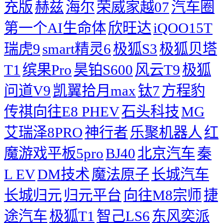
充版
赫兹
海尔
荣威家越07
汽车圈
第一个AI生命体
欣旺达
iQOO15T
瑞虎9
smart精灵6
极狐S3
极狐贝塔
T1
缤果Pro
昊铂S600
风云T9
极狐
问道V9
凯翼拾月max
钛7
方程豹
传祺向往E8 PHEV
石头科技
MG
艾瑞泽8PRO
神行者
乐聚机器人
红
魔游戏平板5pro
BJ40
北京汽车
秦
L EV
DM技术
魔法原子
长城汽车
长城归元
归元平台
向往M8宗师
捷
途汽车
极狐T1
智己LS6
东风奕派