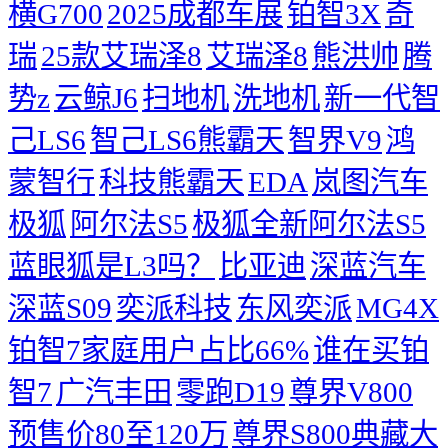
横G700
2025成都车展
铂智3X
奇
瑞
25款艾瑞泽8
艾瑞泽8
熊洪帅
腾
势z
云鲸J6
扫地机
洗地机
新一代智
己LS6
智己LS6熊霸天
智界V9
鸿
蒙智行
科技熊霸天
EDA
岚图汽车
极狐
阿尔法S5
极狐全新阿尔法S5
蓝眼狐是L3吗？
比亚迪
深蓝汽车
深蓝S09
奕派科技
东风奕派
MG4X
铂智7家庭用户占比66%
谁在买铂
智7
广汽丰田
零跑D19
尊界V800
预售价80至120万
尊界S800典藏大