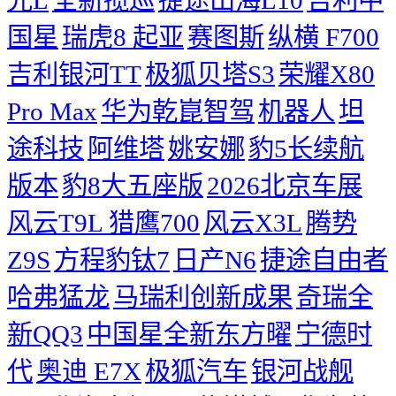
国星
瑞虎8
起亚
赛图斯
纵横 F700
吉利银河TT
极狐贝塔S3
荣耀X80
Pro Max
华为乾崑智驾
机器人
坦
途科技
阿维塔
姚安娜
豹5长续航
版本
豹8大五座版
2026北京车展
风云T9L 猎鹰700
风云X3L
腾势
Z9S
方程豹钛7
日产N6
捷途自由者
哈弗猛龙
马瑞利创新成果
奇瑞全
新QQ3
中国星全新东方曜
宁德时
代
奥迪 E7X
极狐汽车
银河战舰