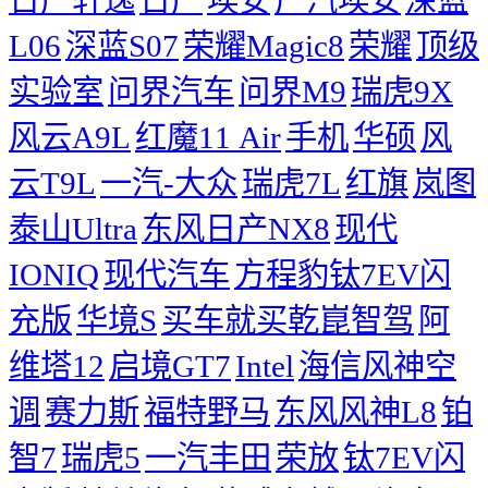
L06
深蓝S07
荣耀Magic8
荣耀
顶级
实验室
问界汽车
问界M9
瑞虎9X
风云A9L
红魔11 Air
手机
华硕
风
云T9L
一汽-大众
瑞虎7L
红旗
岚图
泰山Ultra
东风日产NX8
现代
IONIQ
现代汽车
方程豹钛7EV闪
充版
华境S
买车就买乾崑智驾
阿
维塔12
启境GT7
Intel
海信风神空
调
赛力斯
福特野马
东风风神L8
铂
智7
瑞虎5
一汽丰田
荣放
钛7EV闪