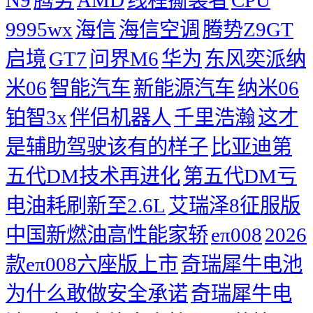
9995wx
海信
海信空调
腾势Z9GT
启境
GT7
问界M6
华为
东风奕派纳
米06
智能汽车
新能源汽车
纳米06
铂智3x
伴侣机器人
千里浩瀚
这才
是辅助驾驶该有的样子
比亚迪第
五代DM技术再进化
第五代DM亏
电油耗刷新至2.6L
艾瑞泽8征服版
中国新燃油高性能家轿
eπ008
2026
款eπ008六座版上市
奇瑞犀牛电池
为什么敢做安全承诺
奇瑞犀牛电