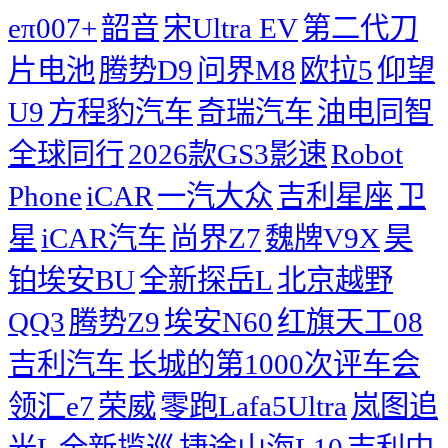
eπ007+
韶音
宋Ultra EV
第二代刀
片电池
腾势D9
问界M8
欧拉5
仰望
U9
方程豹汽车
奇瑞汽车
油电同智
全球同行
2026款GS3影速
Robot
Phone
iCAR
一汽大众
吉利星座
卫
星
iCAR汽车
尚界Z7
魏牌V9X
昊
铂埃安BU
全新探岳L
北京越野
QQ3
腾势Z9
埃安N60
红旗天工08
吉利汽车
长城的第1000次评车会
领汇e7
荣威
零跑Lafa5Ultra
岚图追
光L
全新揽巡
捷途山海L10
吉利中