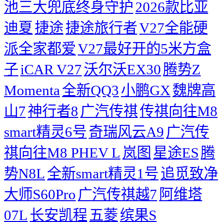
池三大兜底终身守护
2026款比亚
迪夏
捷途
捷途旅行者
V27全能硬
派全家都爱
V27最好开的5米方盒
子
iCAR V27
沃尔沃EX30
腾势Z
Momenta
全新QQ3
小鹏GX
魏牌高
山7
神行者8
广汽传祺
传祺向往M8
smart精灵6号
奇瑞风云A9
广汽传
祺向往M8 PHEV L
岚图
星途ES
腾
势N8L
全新smart精灵1号
追觅致净
大师S60Pro
广汽传祺越7
阿维塔
07L
长安凯程
五菱
缤果S