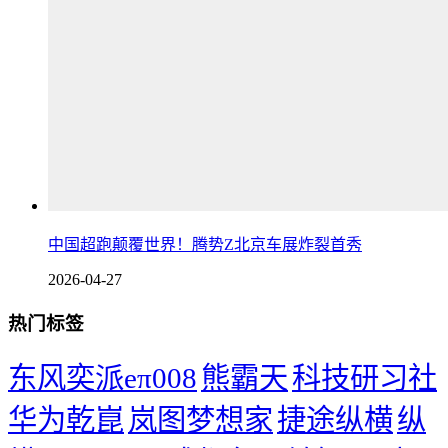
中国超跑颠覆世界！腾势Z北京车展炸裂首秀
2026-04-27
热门标签
东风奕派eπ008
熊霸天
科技研习社
华为乾崑
岚图梦想家
捷途纵横
纵