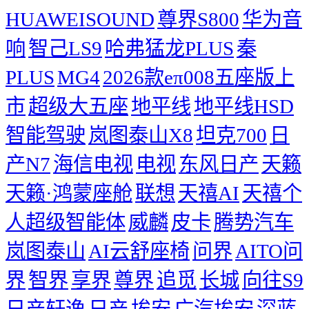
HUAWEISOUND
尊界S800
华为音
响
智己LS9
哈弗猛龙PLUS
秦
PLUS
MG4
2026款eπ008五座版上
市
超级大五座
地平线
地平线HSD
智能驾驶
岚图泰山X8
坦克700
日
产N7
海信电视
电视
东风日产
天籁
天籁·鸿蒙座舱
联想
天禧AI
天禧个
人超级智能体
威麟
皮卡
腾势汽车
岚图泰山
AI云舒座椅
问界
AITO问
界
智界
享界
尊界
追觅
长城
向往S9
日产轩逸
日产
埃安
广汽埃安
深蓝