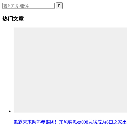
热门文章
熊霸天求助熊参谋团！东风奕派eπ008凭啥成为6口之家