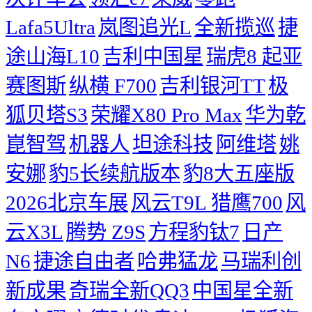
Lafa5Ultra
岚图追光L
全新揽巡
捷
途山海L10
吉利中国星
瑞虎8
起亚
赛图斯
纵横 F700
吉利银河TT
极
狐贝塔S3
荣耀X80 Pro Max
华为乾
崑智驾
机器人
坦途科技
阿维塔
姚
安娜
豹5长续航版本
豹8大五座版
2026北京车展
风云T9L 猎鹰700
风
云X3L
腾势 Z9S
方程豹钛7
日产
N6
捷途自由者
哈弗猛龙
马瑞利创
新成果
奇瑞全新QQ3
中国星全新