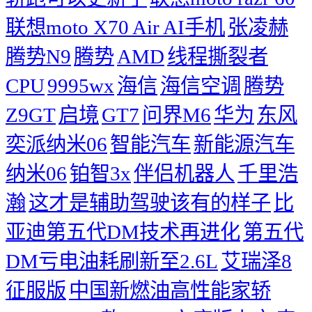
联想moto X70 Air AI手机
张凌赫
腾势N9
腾势
AMD
线程撕裂者
CPU
9995wx
海信
海信空调
腾势
Z9GT
启境
GT7
问界M6
华为
东风
奕派纳米06
智能汽车
新能源汽车
纳米06
铂智3x
伴侣机器人
千里浩
瀚
这才是辅助驾驶该有的样子
比
亚迪第五代DM技术再进化
第五代
DM亏电油耗刷新至2.6L
艾瑞泽8
征服版
中国新燃油高性能家轿