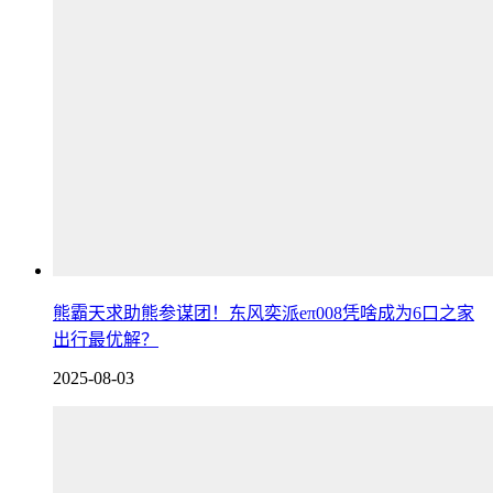
熊霸天求助熊参谋团！东风奕派eπ008凭啥成为6口之家
出行最优解？
2025-08-03