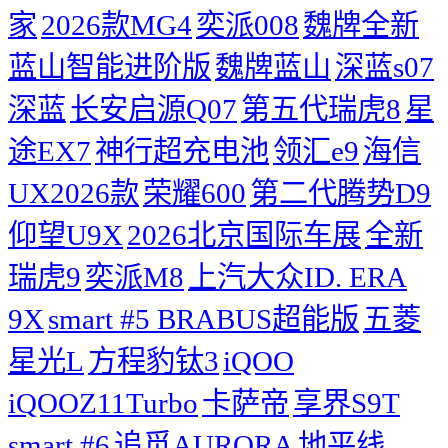
家
2026款MG4
奕派008
魏牌全新
蓝山智能进阶版
魏牌蓝山
深蓝s07
深蓝
长安启源Q07
第五代瑞虎8
星
途EX7
神行超充电池
领汇e9
海信
UX2026款
荣耀600
第二代腾势D9
仰望U9X
2026北京国际车展
全新
瑞虎9
奕派M8
上汽大众ID. ERA
9X
smart #5 BRABUS超能版
五菱
星光L
方程豹钛3
iQOO
iQOOZ11Turbo
卡萨帝
享界S9T
smart #6
追觅AURORA
地平线