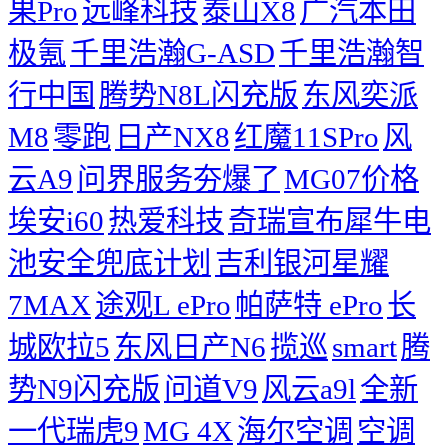
果Pro
远峰科技
泰山X8
广汽本田
极氪
千里浩瀚G-ASD
千里浩瀚智
行中国
腾势N8L闪充版
东风奕派
M8
零跑
日产NX8
红魔11SPro
风
云A9
问界服务夯爆了
MG07价格
埃安i60
热爱科技
奇瑞宣布犀牛电
池安全兜底计划
吉利银河星耀
7MAX
途观L ePro
帕萨特 ePro
长
城欧拉5
东风日产N6
揽巡
smart
腾
势N9闪充版
问道V9
风云a9l
全新
一代瑞虎9
MG 4X
海尔空调
空调