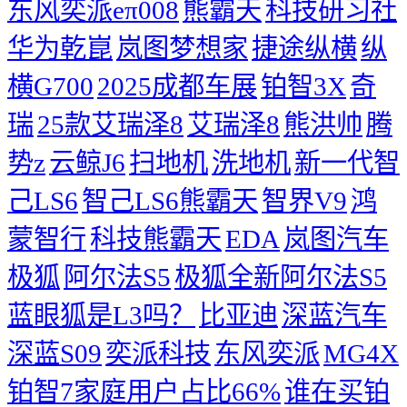
东风奕派eπ008
熊霸天
科技研习社
华为乾崑
岚图梦想家
捷途纵横
纵
横G700
2025成都车展
铂智3X
奇
瑞
25款艾瑞泽8
艾瑞泽8
熊洪帅
腾
势z
云鲸J6
扫地机
洗地机
新一代智
己LS6
智己LS6熊霸天
智界V9
鸿
蒙智行
科技熊霸天
EDA
岚图汽车
极狐
阿尔法S5
极狐全新阿尔法S5
蓝眼狐是L3吗？
比亚迪
深蓝汽车
深蓝S09
奕派科技
东风奕派
MG4X
铂智7家庭用户占比66%
谁在买铂