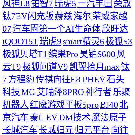
风神L8
铂智7
瑞虎5
一汽丰田
荣放
钛7EV闪充版
赫兹
海尔
荣威家越
07
汽车圈第一个AI生命体
欣旺达
iQOO15T
瑞虎9
smart精灵6
极狐S3
极狐贝塔T1
缤果Pro
昊铂S600
风
云T9
极狐问道V9
凯翼拾月max
钛
7
方程豹
传祺向往E8 PHEV
石头
科技
MG
艾瑞泽8PRO
神行者
乐聚
机器人
红魔游戏平板5pro
BJ40
北
京汽车
秦L EV
DM技术
魔法原子
长城汽车
长城归元
归元平台
向往