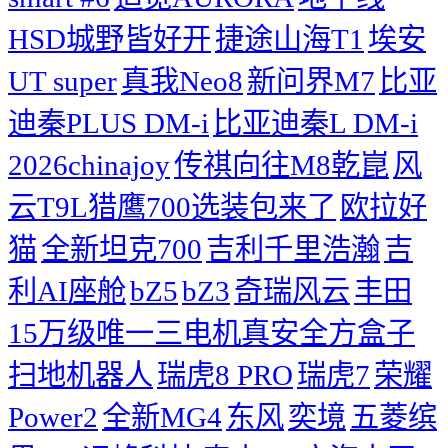
HSD城野皆好开
捷途山海T1
埃安
UT super
真我Neo8
新问界M7
比亚
迪秦PLUS DM-i
比亚迪秦L DM-i
2026chinajoy
传祺向往M8乾崑
风
云T9L猎鹰700选装包来了
欧拉好
猫
全新坦克700
吉利千里浩瀚
吉
利AI座舱
bZ5
bZ3
奇瑞风云
丰田
15万级唯一三电机真安全方盒子
扫地机器人
瑞虎8 PRO
瑞虎7
荣耀
Power2
全新MG4
东风
奕境
五菱缤