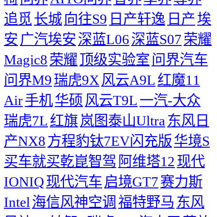
追觅
长城
向往S9
日产轩逸
日产
埃
安
广汽埃安
深蓝L06
深蓝S07
荣耀
Magic8
荣耀
顶级实验室
问界汽车
问界M9
瑞虎9X
风云A9L
红魔11
Air
手机
华硕
风云T9L
一汽-大众
瑞虎7L
红旗
岚图泰山Ultra
东风日
产NX8
方程豹钛7EV闪充版
华境S
买车就买乾崑智驾
阿维塔12
现代
IONIQ
现代汽车
启境GT7
赛力斯
Intel
海信风神空调
福特野马
东风