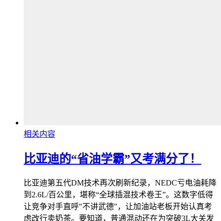
相关内容
比亚迪的“省油学霸”又考满分了！
比亚迪第五代DM技术再次刷新纪录，NEDC亏电油耗降
到2.6L/百公里，堪称“全球插混技术卷王”。这数字低得
让竞争对手直呼"不讲武德"，让加油站老板开始认真考
虑改行卖奶茶。要知道，普通混动还在为突破3L大关发