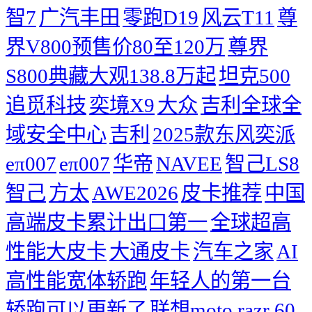
智7
广汽丰田
零跑D19
风云T11
尊
界V800预售价80至120万
尊界
S800典藏大观138.8万起
坦克500
追觅科技
奕境X9
大众
吉利全球全
域安全中心
吉利
2025款东风奕派
eπ007
eπ007
华帝
NAVEE
智己LS8
智己
方太
AWE2026
皮卡推荐
中国
高端皮卡累计出口第一
全球超高
性能大皮卡
大通皮卡
汽车之家
AI
高性能宽体轿跑
年轻人的第一台
轿跑可以更新了
联想moto razr 60