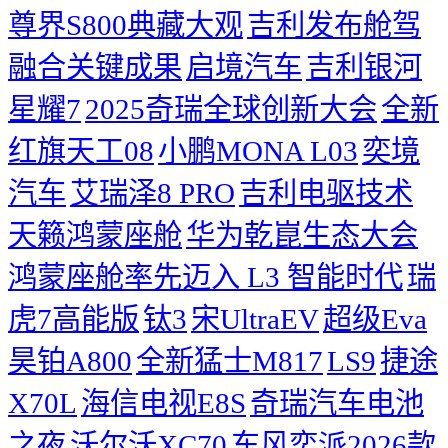
尊界S800典藏大观
吉利发布舱驾
融合关键成果
启境汽车
吉利银河
星耀7
2025奇瑞全球创新大会
​全新
红旗天工08
小鹏MONA L03
奕境
汽车
艾瑞泽8 PRO
吉利电驱技术
天籁鸿蒙座舱
华为乾崑生态大会
鸿蒙座舱率先迈入 L3 智能时代
瑞
虎7高能版
钛3
宋UltraEV
超级Eva
昊铂A800
全新猛士M817
LS9
捷途
X70L
海信电视E8S
奇瑞汽车电池
之夜
沃尔沃XC70
东风奕派2026款