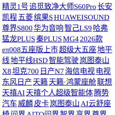
精灵1号
追觅致净大师S60Pro
长安
凯程
五菱
缤果S
HUAWEISOUND
尊界S800
华为音响
智己LS9
哈弗
猛龙PLUS
秦PLUS
MG4
2026款
eπ008五座版上市
超级大五座
地平
线
地平线HSD
智能驾驶
岚图泰山
X8
坦克700
日产N7
海信电视
电视
东风日产
天籁
天籁·鸿蒙座舱
联想
天禧AI
天禧个人超级智能体
腾势
汽车
威麟
皮卡
岚图泰山
AI云舒座
椅
问界
AITO问界
智界
享界
尊界