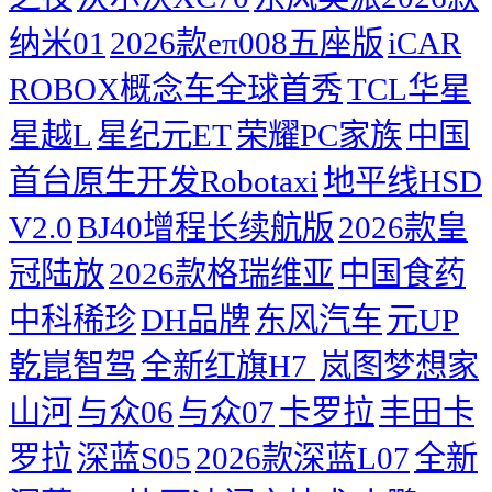
纳米01
2026款eπ008五座版
iCAR
ROBOX概念车全球首秀
TCL华星
星越L
星纪元ET
荣耀PC家族
中国
首台原生开发Robotaxi
地平线HSD
V2.0
BJ40增程长续航版
2026款皇
冠陆放
2026款格瑞维亚
中国食药
中科稀珍
DH品牌
东风汽车
元UP
乾崑智驾
全新红旗H7 ​
岚图梦想家
山河
与众06
与众07
卡罗拉
丰田卡
罗拉
深蓝S05
2026款深蓝L07
全新