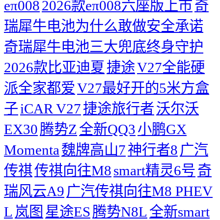
eπ008
2026款eπ008六座版上市
奇
瑞犀牛电池为什么敢做安全承诺
奇瑞犀牛电池三大兜底终身守护
2026款比亚迪夏
捷途
V27全能硬
派全家都爱
V27最好开的5米方盒
子
iCAR V27
捷途旅行者
沃尔沃
EX30
腾势Z
全新QQ3
小鹏GX
Momenta
魏牌高山7
神行者8
广汽
传祺
传祺向往M8
smart精灵6号
奇
瑞风云A9
广汽传祺向往M8 PHEV
L
岚图
星途ES
腾势N8L
全新smart