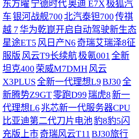
东方曜
宁德时代
奥迪 E7X
极狐汽
车
银河战舰700
北汽泰钽700
传祺
越 7
华为乾崑开启自动驾驶新生态
星途ET5
风日产N6
奇瑞艾瑞泽8征
服版
风云T9长续航
极氪001
全新
坦克400
荣威M7DMH
风云
X3PLUS
全新一代理想L9
BJ30
全
新腾势Z9GT
零跑D99
瑞虎8
新一
代理想L6
兆芯新一代服务器CPU
比亚迪第二代刀片电池
豹8豹5闪
充版上市
奇瑞风云T11
BJ30旅行