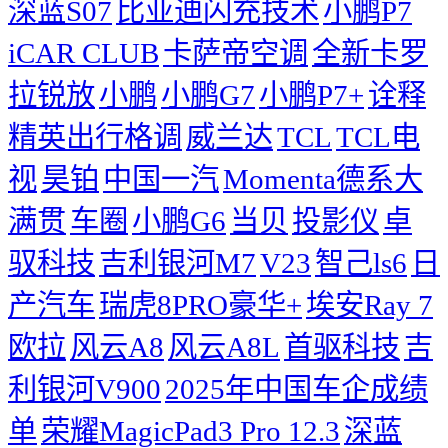
深蓝S07
比亚迪闪充技术
小鹏P7
iCAR CLUB
卡萨帝空调
全新卡罗
拉锐放
小鹏
小鹏G7
小鹏P7+
诠释
精英出行格调
威兰达
TCL
TCL电
视
昊铂
中国一汽
Momenta德系大
满贯
车圈
小鹏G6
当贝
投影仪
卓
驭科技
吉利银河M7
V23
智己ls6
日
产汽车
瑞虎8PRO豪华+
埃安Ray 7
欧拉
风云A8
风云A8L
首驱科技
吉
利银河V900
2025年中国车企成绩
单
荣耀MagicPad3 Pro 12.3
深蓝