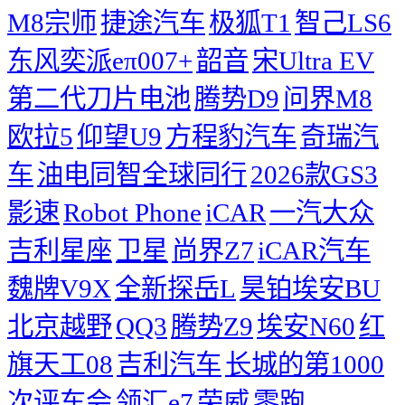
M8宗师
捷途汽车
极狐T1
智己LS6
东风奕派eπ007+
韶音
宋Ultra EV
第二代刀片电池
腾势D9
问界M8
欧拉5
仰望U9
方程豹汽车
奇瑞汽
车
油电同智全球同行
2026款GS3
影速
Robot Phone
iCAR
一汽大众
吉利星座
卫星
尚界Z7
iCAR汽车
魏牌V9X
全新探岳L
昊铂埃安BU
北京越野
QQ3
腾势Z9
埃安N60
红
旗天工08
吉利汽车
长城的第1000
次评车会
领汇e7
荣威
零跑