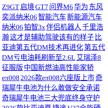
Z9GT
启境
GT7
问界M6
华为
东风
奕派纳米06
智能汽车
新能源汽车
纳米06
铂智3x
伴侣机器人
千里浩
瀚
这才是辅助驾驶该有的样子
比
亚迪第五代DM技术再进化
第五代
DM亏电油耗刷新至2.6L
艾瑞泽8
征服版
中国新燃油高性能家轿
eπ008
2026款eπ008六座版上市
奇
瑞犀牛电池为什么敢做安全承诺
奇瑞犀牛电池三大兜底终身守护