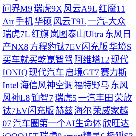
问界M9
瑞虎9X
风云A9L
红魔11
Air
手机
华硕
风云T9L
一汽-大众
瑞虎7L
红旗
岚图泰山Ultra
东风日
产NX8
方程豹钛7EV闪充版
华境S
买车就买乾崑智驾
阿维塔12
现代
IONIQ
现代汽车
启境GT7
赛力斯
Intel
海信风神空调
福特野马
东风
风神L8
铂智7
瑞虎5
一汽丰田
荣放
钛7EV闪充版
赫兹
海尔
荣威家越
07
汽车圈第一个AI生命体
欣旺达