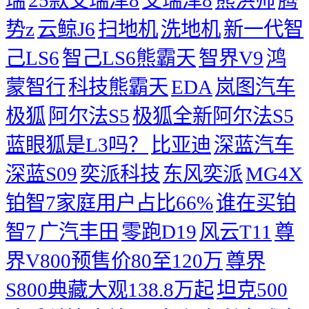
瑞
25款艾瑞泽8
艾瑞泽8
熊洪帅
腾
势z
云鲸J6
扫地机
洗地机
新一代智
己LS6
智己LS6熊霸天
智界V9
鸿
蒙智行
科技熊霸天
EDA
岚图汽车
极狐
阿尔法S5
极狐全新阿尔法S5
蓝眼狐是L3吗？
比亚迪
深蓝汽车
深蓝S09
奕派科技
东风奕派
MG4X
铂智7家庭用户占比66%
谁在买铂
智7
广汽丰田
零跑D19
风云T11
尊
界V800预售价80至120万
尊界
S800典藏大观138.8万起
坦克500