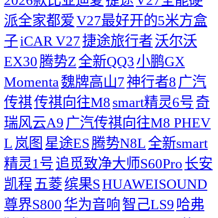
2026款比亚迪夏
捷途
V27全能硬
派全家都爱
V27最好开的5米方盒
子
iCAR V27
捷途旅行者
沃尔沃
EX30
腾势Z
全新QQ3
小鹏GX
Momenta
魏牌高山7
神行者8
广汽
传祺
传祺向往M8
smart精灵6号
奇
瑞风云A9
广汽传祺向往M8 PHEV
L
岚图
星途ES
腾势N8L
全新smart
精灵1号
追觅致净大师S60Pro
长安
凯程
五菱
缤果S
HUAWEISOUND
尊界S800
华为音响
智己LS9
哈弗