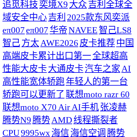
追觅科技
奕境X9
大众
吉利全球全
域安全中心
吉利
2025款东风奕派
eπ007
eπ007
华帝
NAVEE
智己LS8
智己
方太
AWE2026
皮卡推荐
中国
高端皮卡累计出口第一
全球超高
性能大皮卡
大通皮卡
汽车之家
AI
高性能宽体轿跑
年轻人的第一台
轿跑可以更新了
联想moto razr 60
联想moto X70 Air AI手机
张凌赫
腾势N9
腾势
AMD
线程撕裂者
CPU
9995wx
海信
海信空调
腾势