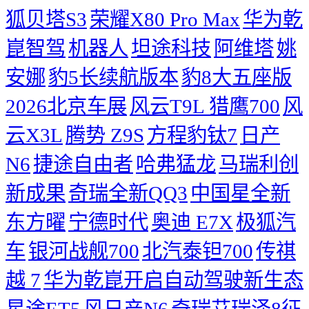
狐贝塔S3
荣耀X80 Pro Max
华为乾
崑智驾
机器人
坦途科技
阿维塔
姚
安娜
豹5长续航版本
豹8大五座版
2026北京车展
风云T9L 猎鹰700
风
云X3L
腾势 Z9S
方程豹钛7
日产
N6
捷途自由者
哈弗猛龙
马瑞利创
新成果
奇瑞全新QQ3
中国星全新
东方曜
宁德时代
奥迪 E7X
极狐汽
车
银河战舰700
北汽泰钽700
传祺
越 7
华为乾崑开启自动驾驶新生态