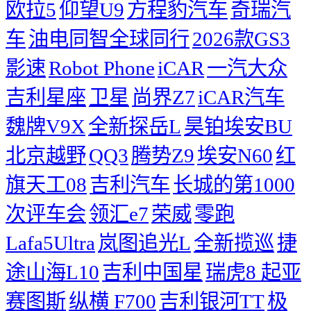
欧拉5
仰望U9
方程豹汽车
奇瑞汽
车
油电同智全球同行
2026款GS3
影速
Robot Phone
iCAR
一汽大众
吉利星座
卫星
尚界Z7
iCAR汽车
魏牌V9X
全新探岳L
昊铂埃安BU
北京越野
QQ3
腾势Z9
埃安N60
红
旗天工08
吉利汽车
长城的第1000
次评车会
领汇e7
荣威
零跑
Lafa5Ultra
岚图追光L
全新揽巡
捷
途山海L10
吉利中国星
瑞虎8
起亚
赛图斯
纵横 F700
吉利银河TT
极