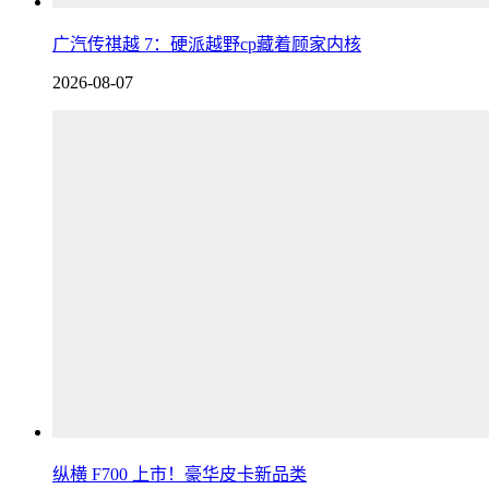
广汽传祺越 7：硬派越野cp藏着顾家内核
2026-08-07
纵横 F700 上市！豪华皮卡新品类