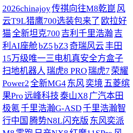
2026chinajoy
传祺向往M8乾崑
风
云T9L猎鹰700选装包来了
欧拉好
猫
全新坦克700
吉利千里浩瀚
吉
利AI座舱
bZ5
bZ3
奇瑞风云
丰田
15万级唯一三电机真安全方盒子
扫地机器人
瑞虎8 PRO
瑞虎7
荣耀
Power2
全新MG4
东风
奕境
五菱缤
果Pro
远峰科技
泰山X8
广汽本田
极氪
千里浩瀚G-ASD
千里浩瀚智
行中国
腾势N8L闪充版
东风奕派