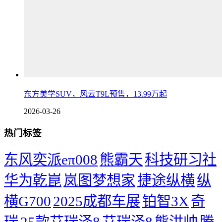
东方美学SUV，风云T9L预售，13.99万起
2026-03-26
热门标签
东风奕派eπ008
熊霸天
科技研习社
华为乾崑
岚图梦想家
捷途纵横
纵
横G700
2025成都车展
铂智3X
奇