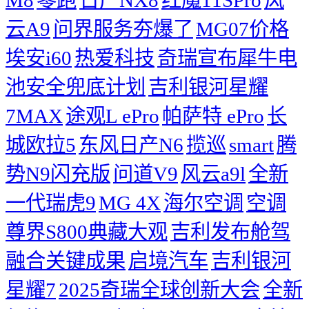
M8
零跑
日产NX8
红魔11SPro
风
云A9
问界服务夯爆了
MG07价格
埃安i60
热爱科技
奇瑞宣布犀牛电
池安全兜底计划
吉利银河星耀
7MAX
途观L ePro
帕萨特 ePro
长
城欧拉5
东风日产N6
揽巡
smart
腾
势N9闪充版
问道V9
风云a9l
全新
一代瑞虎9
MG 4X
海尔空调
空调
尊界S800典藏大观
吉利发布舱驾
融合关键成果
启境汽车
吉利银河
星耀7
2025奇瑞全球创新大会
​全新