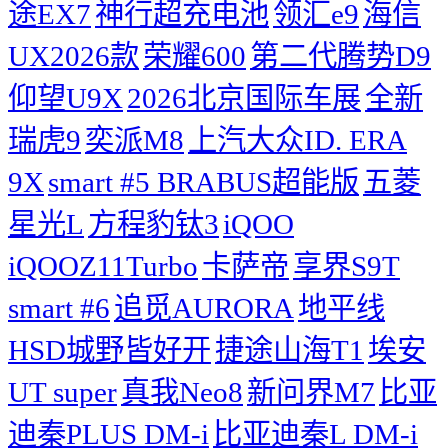
途EX7
神行超充电池
领汇e9
海信
UX2026款
荣耀600
第二代腾势D9
仰望U9X
2026北京国际车展
全新
瑞虎9
奕派M8
上汽大众ID. ERA
9X
smart #5 BRABUS超能版
五菱
星光L
方程豹钛3
iQOO
iQOOZ11Turbo
卡萨帝
享界S9T
smart #6
追觅AURORA
地平线
HSD城野皆好开
捷途山海T1
埃安
UT super
真我Neo8
新问界M7
比亚
迪秦PLUS DM-i
比亚迪秦L DM-i