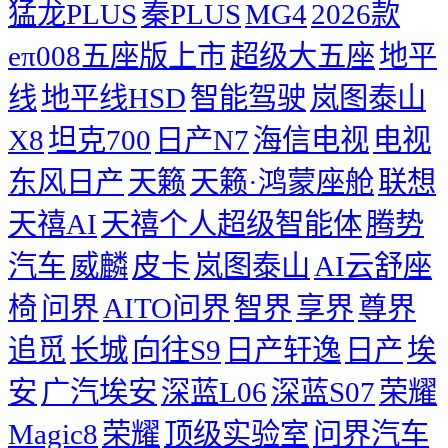
猛龙PLUS
秦PLUS
MG4
2026款
eπ008五座版上市
超级大五座
地平
线
地平线HSD
智能驾驶
岚图泰山
X8
坦克700
日产N7
海信电视
电视
东风日产
天籁
天籁·鸿蒙座舱
联想
天禧AI
天禧个人超级智能体
腾势
汽车
威麟
皮卡
岚图泰山
AI云舒座
椅
问界
AITO问界
智界
享界
尊界
追觅
长城
向往S9
日产轩逸
日产
埃
安
广汽埃安
深蓝L06
深蓝S07
荣耀
Magic8
荣耀
顶级实验室
问界汽车