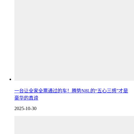
一台让全家全票通过的车！腾势N8L的“五心三感”才是
豪华的真谛
2025-10-30