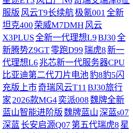
星途ET5
风日产N6
奇瑞艾瑞泽8征
服版
风云T9长续航
极氪001
全新
坦克400
荣威M7DMH
风云
X3PLUS
全新一代理想L9
BJ30
全
新腾势Z9GT
零跑D99
瑞虎8
新一
代理想L6
兆芯新一代服务器CPU
比亚迪第二代刀片电池
豹8豹5闪
充版上市
奇瑞风云T11
BJ30旅行
家
2026款MG4
奕派008
魏牌全新
蓝山智能进阶版
魏牌蓝山
深蓝s07
深蓝
长安启源Q07
第五代瑞虎8
星