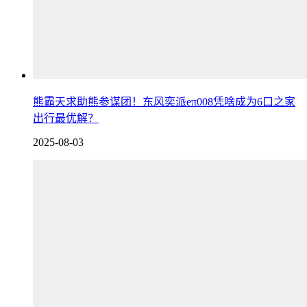
熊霸天求助熊参谋团！东风奕派eπ008凭啥成为6口之家
出行最优解？
2025-08-03