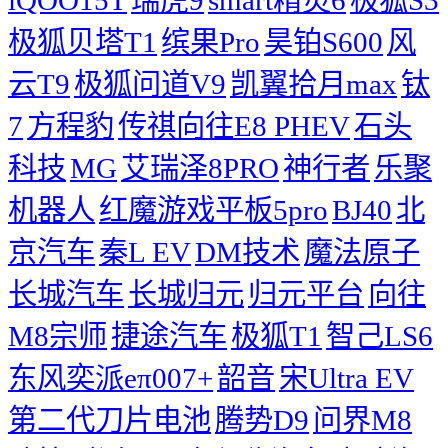
iQOO15T
瑞虎9
smart精灵6
极狐S3
极狐贝塔T1
缤果Pro
昊铂S600
风
云T9
极狐问道V9
凯翼拾月max
钛
7
方程豹
传祺向往E8 PHEV
石头
科技
MG
艾瑞泽8PRO
神行者
乐聚
机器人
红魔游戏平板5pro
BJ40
北
京汽车
秦L EV
DM技术
魔法原子
长城汽车
长城归元
归元平台
向往
M8宗师
捷途汽车
极狐T1
智己LS6
东风奕派eπ007+
韶音
宋Ultra EV
第二代刀片电池
腾势D9
问界M8