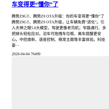
车变得更“懂你”了
腾势Z9GT、腾势Z9 OTA升级：你的车变得更“懂你”了
腾势Z9GT、腾势Z9 OTA升级，让车辆免费“进化”。引
入天神之眼5.0大模型，驾驶更像老司机；窄路通行、多
把掉头轻松应对。泊车可拖拽车位框、离车提醒更安
心。中控焕新、语音控制、萌宠主题等丰富体验。科技
豪···
2026-04-04
76499