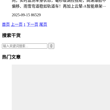
向，实时监测车身状态，毫秒级调控扭矩，高速爆胎不
偏移、雨雪弯道稳如轨道车！再加上云辇-A智能悬架···
2025-09-15
86529
首页
上一页
1
下一页
尾页
搜索干货
热门文章