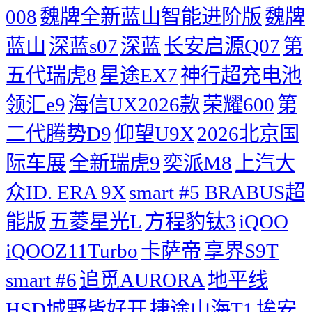
008
魏牌全新蓝山智能进阶版
魏牌
蓝山
深蓝s07
深蓝
长安启源Q07
第
五代瑞虎8
星途EX7
神行超充电池
领汇e9
海信UX2026款
荣耀600
第
二代腾势D9
仰望U9X
2026北京国
际车展
全新瑞虎9
奕派M8
上汽大
众ID. ERA 9X
smart #5 BRABUS超
能版
五菱星光L
方程豹钛3
iQOO
iQOOZ11Turbo
卡萨帝
享界S9T
smart #6
追觅AURORA
地平线
HSD城野皆好开
捷途山海T1
埃安