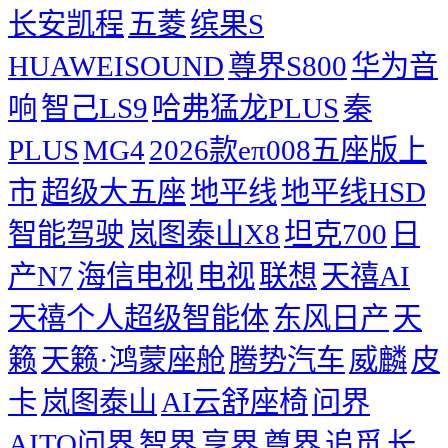
长安凯程
五菱
缤果S
HUAWEISOUND
尊界S800
华为音
响
智己LS9
哈弗猛龙PLUS
秦
PLUS
MG4
2026款eπ008五座版上
市
超级大五座
地平线
地平线HSD
智能驾驶
岚图泰山X8
坦克700
日
产N7
海信电视
电视
联想
天禧AI
天禧个人超级智能体
东风日产
天
籁
天籁·鸿蒙座舱
腾势汽车
威麟
皮
卡
岚图泰山
AI云舒座椅
问界
AITO问界
智界
享界
尊界
追觅
长