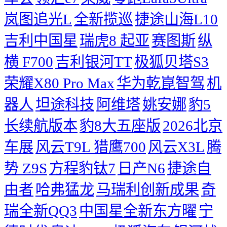
岚图追光L
全新揽巡
捷途山海L10
吉利中国星
瑞虎8
起亚
赛图斯
纵
横 F700
吉利银河TT
极狐贝塔S3
荣耀X80 Pro Max
华为乾崑智驾
机
器人
坦途科技
阿维塔
姚安娜
豹5
长续航版本
豹8大五座版
2026北京
车展
风云T9L 猎鹰700
风云X3L
腾
势 Z9S
方程豹钛7
日产N6
捷途自
由者
哈弗猛龙
马瑞利创新成果
奇
瑞全新QQ3
中国星全新东方曜
宁