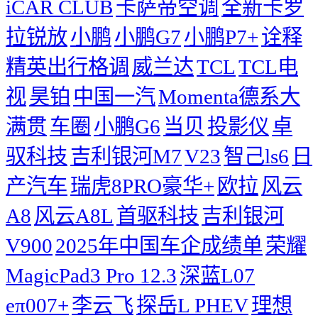
iCAR CLUB
卡萨帝空调
全新卡罗
拉锐放
小鹏
小鹏G7
小鹏P7+
诠释
精英出行格调
威兰达
TCL
TCL电
视
昊铂
中国一汽
Momenta德系大
满贯
车圈
小鹏G6
当贝
投影仪
卓
驭科技
吉利银河M7
V23
智己ls6
日
产汽车
瑞虎8PRO豪华+
欧拉
风云
A8
风云A8L
首驱科技
吉利银河
V900
2025年中国车企成绩单
荣耀
MagicPad3 Pro 12.3
深蓝L07
eπ007+
李云飞
探岳L PHEV
理想