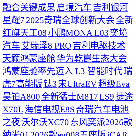
融合关键成果
启境汽车
吉利银河
星耀7
2025奇瑞全球创新大会
​全新
红旗天工08
小鹏MONA L03
奕境
汽车
艾瑞泽8 PRO
吉利电驱技术
天籁鸿蒙座舱
华为乾崑生态大会
鸿蒙座舱率先迈入 L3 智能时代
瑞
虎7高能版
钛3
宋UltraEV
超级Eva
昊铂A800
全新猛士M817
LS9
捷途
X70L
海信电视E8S
奇瑞汽车电池
之夜
沃尔沃XC70
东风奕派2026款
纳米01
2026款eπ008五座版
iCAR