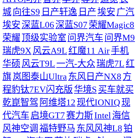
城
向往S9
日产轩逸
日产
埃安
广汽
埃安
深蓝L06
深蓝S07
荣耀Magic8
荣耀
顶级实验室
问界汽车
问界M9
瑞虎9X
风云A9L
红魔11 Air
手机
华硕
风云T9L
一汽-大众
瑞虎7L
红
旗
岚图泰山Ultra
东风日产NX8
方
程豹钛7EV闪充版
华境S
买车就买
乾崑智驾
阿维塔12
现代IONIQ
现
代汽车
启境GT7
赛力斯
Intel
海信
风神空调
福特野马
东风风神L8
铂