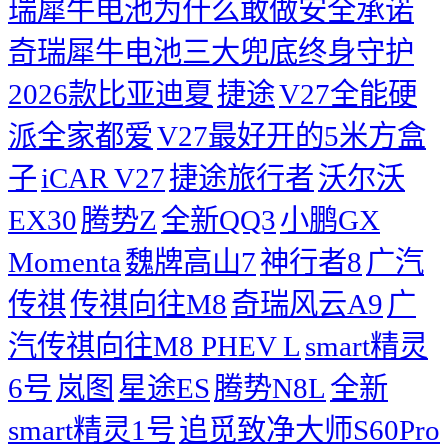
瑞犀牛电池为什么敢做安全承诺
奇瑞犀牛电池三大兜底终身守护
2026款比亚迪夏
捷途
V27全能硬
派全家都爱
V27最好开的5米方盒
子
iCAR V27
捷途旅行者
沃尔沃
EX30
腾势Z
全新QQ3
小鹏GX
Momenta
魏牌高山7
神行者8
广汽
传祺
传祺向往M8
奇瑞风云A9
广
汽传祺向往M8 PHEV L
smart精灵
6号
岚图
星途ES
腾势N8L
全新
smart精灵1号
追觅致净大师S60Pro