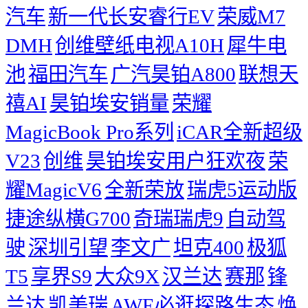
汽车
新一代长安睿行EV
荣威M7
DMH
创维壁纸电视A10H
犀牛电
池
福田汽车
广汽昊铂A800
联想天
禧AI
昊铂埃安销量
荣耀
MagicBook Pro系列
iCAR全新超级
V23
创维
昊铂埃安用户狂欢夜
荣
耀MagicV6
全新荣放
瑞虎5运动版
捷途纵横G700
奇瑞瑞虎9
自动驾
驶
深圳引望
李文广
坦克400
极狐
T5
享界S9
大众9X
汉兰达
赛那
锋
兰达
凯美瑞
AWE必逛探路生态
焕