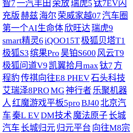
智7
一汽丰田
荣放
瑞虎5
钛7EV闪
充版
赫兹
海尔
荣威家越07
汽车圈
第一个AI生命体
欣旺达
瑞虎9
smart精灵6
iQOO15T
极狐贝塔T1
极狐S3
缤果Pro
昊铂S600
风云T9
极狐问道V9
凯翼拾月max
钛7
方
程豹
传祺向往E8 PHEV
石头科技
艾瑞泽8PRO
MG
神行者
乐聚机器
人
红魔游戏平板5pro
BJ40
北京汽
车
秦L EV
DM技术
魔法原子
长城
汽车
长城归元
归元平台
向往M8宗