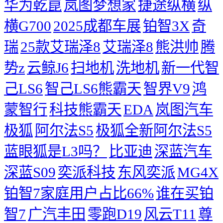
华为乾崑
岚图梦想家
捷途纵横
纵
横G700
2025成都车展
铂智3X
奇
瑞
25款艾瑞泽8
艾瑞泽8
熊洪帅
腾
势z
云鲸J6
扫地机
洗地机
新一代智
己LS6
智己LS6熊霸天
智界V9
鸿
蒙智行
科技熊霸天
EDA
岚图汽车
极狐
阿尔法S5
极狐全新阿尔法S5
蓝眼狐是L3吗？
比亚迪
深蓝汽车
深蓝S09
奕派科技
东风奕派
MG4X
铂智7家庭用户占比66%
谁在买铂
智7
广汽丰田
零跑D19
风云T11
尊