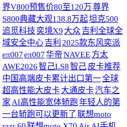
界V800预售价80至120万
尊界
S800典藏大观138.8万起
坦克500
追觅科技
奕境X9
大众
吉利全球全
域安全中心
吉利
2025款东风奕派
eπ007
eπ007
华帝
NAVEE
方太
AWE2026
智己LS8
智己
皮卡推荐
中国高端皮卡累计出口第一
全球
超高性能大皮卡
大通皮卡
汽车之
家
AI高性能宽体轿跑
年轻人的第
一台轿跑可以更新了
联想moto
razr 60
联想moto X70 Air AI手机