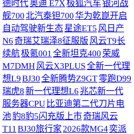
德时代
奥迪 E7X
极狐汽车
银河战
舰700
北汽泰钽700
华为乾崑开启
自动驾驶新生态
星途ET5
风日产
N6
奇瑞艾瑞泽8征服版
风云T9长
续航
极氪001
全新坦克400
荣威
M7DMH
风云X3PLUS
全新一代理
想L9
BJ30
全新腾势Z9GT
零跑D99
瑞虎8
新一代理想L6
兆芯新一代
服务器CPU
比亚迪第二代刀片电
池
豹8豹5闪充版上市
奇瑞风云
T11
BJ30旅行家
2026款MG4
奕派