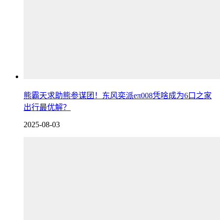
熊霸天求助熊参谋团！东风奕派eπ008凭啥成为6口之家
出行最优解？
2025-08-03