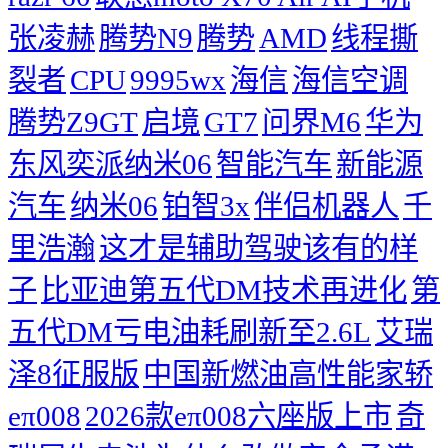
张凌赫
腾势N9
腾势
AMD
线程撕
裂者
CPU
9995wx
海信
海信空调
腾势Z9GT
启境
GT7
问界M6
华为
东风奕派纳米06
智能汽车
新能源
汽车
纳米06
铂智3x
伴侣机器人
千
里浩瀚
这才是辅助驾驶该有的样
子
比亚迪第五代DM技术再进化
第
五代DM亏电油耗刷新至2.6L
艾瑞
泽8征服版
中国新燃油高性能家轿
eπ008
2026款eπ008六座版上市
奇