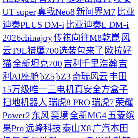
UT super
真我Neo8
新问界M7
比亚
迪秦PLUS DM-i
比亚迪秦L DM-i
2026chinajoy
传祺向往M8乾崑
风
云T9L猎鹰700选装包来了
欧拉好
猫
全新坦克700
吉利千里浩瀚
吉
利AI座舱
bZ5
bZ3
奇瑞风云
丰田
15万级唯一三电机真安全方盒子
扫地机器人
瑞虎8 PRO
瑞虎7
荣耀
Power2
东风
奕境
全新MG4
五菱缤
果Pro
远峰科技
泰山X8
广汽本田