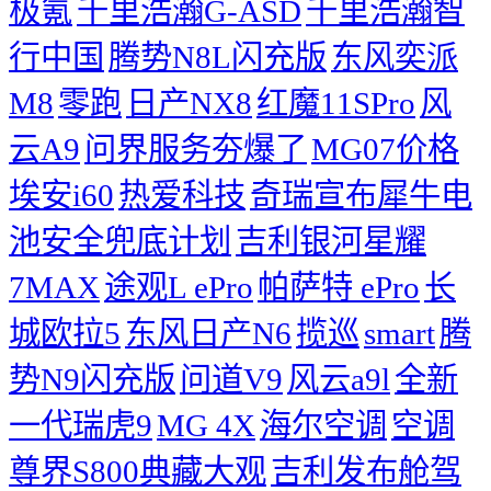
极氪
千里浩瀚G-ASD
千里浩瀚智
行中国
腾势N8L闪充版
东风奕派
M8
零跑
日产NX8
红魔11SPro
风
云A9
问界服务夯爆了
MG07价格
埃安i60
热爱科技
奇瑞宣布犀牛电
池安全兜底计划
吉利银河星耀
7MAX
途观L ePro
帕萨特 ePro
长
城欧拉5
东风日产N6
揽巡
smart
腾
势N9闪充版
问道V9
风云a9l
全新
一代瑞虎9
MG 4X
海尔空调
空调
尊界S800典藏大观
吉利发布舱驾