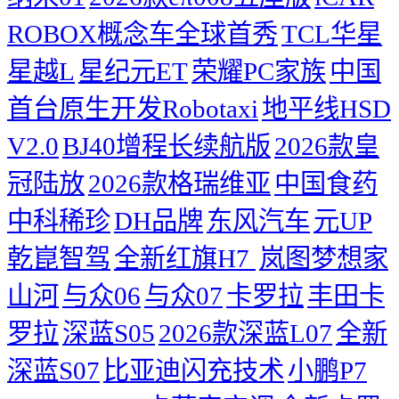
ROBOX概念车全球首秀
TCL华星
星越L
星纪元ET
荣耀PC家族
中国
首台原生开发Robotaxi
地平线HSD
V2.0
BJ40增程长续航版
2026款皇
冠陆放
2026款格瑞维亚
中国食药
中科稀珍
DH品牌
东风汽车
元UP
乾崑智驾
全新红旗H7 ​
岚图梦想家
山河
与众06
与众07
卡罗拉
丰田卡
罗拉
深蓝S05
2026款深蓝L07
全新
深蓝S07
比亚迪闪充技术
小鹏P7