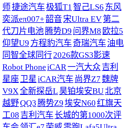
师
捷途汽车
极狐T1
智己LS6
东风
奕派eπ007+
韶音
宋Ultra EV
第二
代刀片电池
腾势D9
问界M8
欧拉5
仰望U9
方程豹汽车
奇瑞汽车
油电
同智全球同行
2026款GS3影速
Robot Phone
iCAR
一汽大众
吉利
星座
卫星
iCAR汽车
尚界Z7
魏牌
V9X
全新探岳L
昊铂埃安BU
北京
越野
QQ3
腾势Z9
埃安N60
红旗天
工08
吉利汽车
长城的第1000次评
车会
领汇e7
荣威
零跑Lafa5Ultra