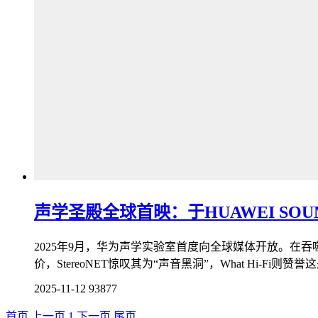
声学圣殿全球首映：于HUAWEI SO
2025年9月，华为声学实验室首度向全球媒体开放。在吞噬
价，StereoNET惊叹其为“声音黑洞”，What Hi-Fi则
2025-11-12
93877
首页
上一页
1
下一页
尾页