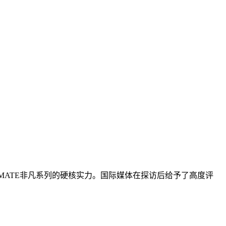
LTIMATE非凡系列的硬核实力。国际媒体在探访后给予了高度评