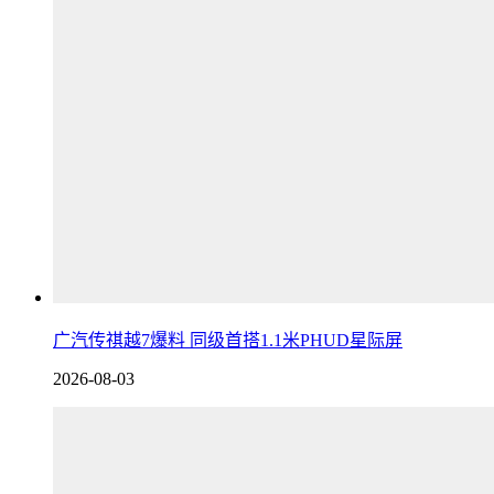
广汽传祺越7爆料 同级首搭1.1米PHUD星际屏
2026-08-03