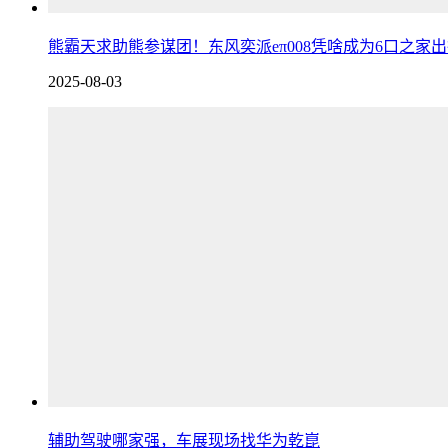
熊霸天求助熊参谋团！东风奕派eπ008凭啥成为6口之家
2025-08-03
辅助驾驶哪家强，车展现场找华为乾崑