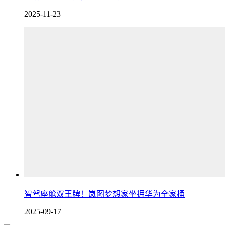
2025-11-23
智驾座舱双王牌！岚图梦想家坐拥华为全家桶
2025-09-17