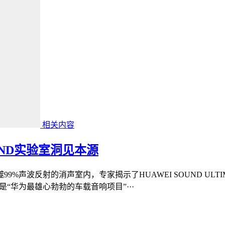
相关内容
UND实验室洞见本源
99%声波反射的消声室内，专家揭示了HUAWEI SOUND U
赞誉这是“华为最雄心勃勃的车载音响项目”···