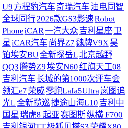
U9
方程豹汽车
奇瑞汽车
油电同智
全球同行
2026款GS3影速
Robot
Phone
iCAR
一汽大众
吉利星座
卫
星
iCAR汽车
尚界Z7
魏牌V9X
昊
铂埃安BU
全新探岳L
北京越野
QQ3
腾势Z9
埃安N60
红旗天工08
吉利汽车
长城的第1000次评车会
领汇e7
荣威
零跑Lafa5Ultra
岚图追
光L
全新揽巡
捷途山海L10
吉利中
国星
瑞虎8
起亚
赛图斯
纵横 F700
吉利银河TT
极狐贝塔S3
荣耀X80