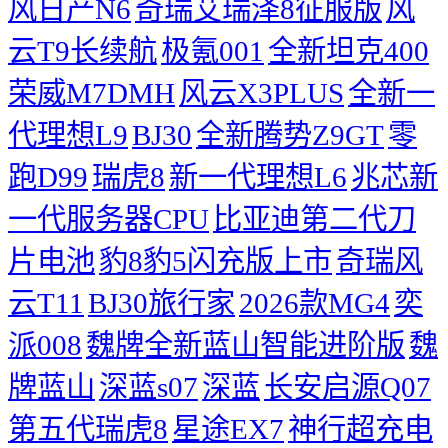
风日产N6
奇瑞艾瑞泽8征服版
风
云T9长续航
极氪001
全新坦克400
荣威M7DMH
风云X3PLUS
全新一
代理想L9
BJ30
全新腾势Z9GT
零
跑D99
瑞虎8
新一代理想L6
兆芯新
一代服务器CPU
比亚迪第二代刀
片电池
豹8豹5闪充版上市
奇瑞风
云T11
BJ30旅行家
2026款MG4
奕
派008
魏牌全新蓝山智能进阶版
魏
牌蓝山
深蓝s07
深蓝
长安启源Q07
第五代瑞虎8
星途EX7
神行超充电