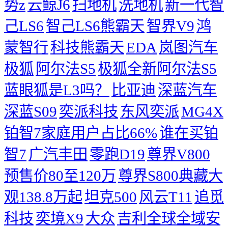
势z
云鲸J6
扫地机
洗地机
新一代智
己LS6
智己LS6熊霸天
智界V9
鸿
蒙智行
科技熊霸天
EDA
岚图汽车
极狐
阿尔法S5
极狐全新阿尔法S5
蓝眼狐是L3吗？
比亚迪
深蓝汽车
深蓝S09
奕派科技
东风奕派
MG4X
铂智7家庭用户占比66%
谁在买铂
智7
广汽丰田
零跑D19
尊界V800
预售价80至120万
尊界S800典藏大
观138.8万起
坦克500
风云T11
追觅
科技
奕境X9
大众
吉利全球全域安