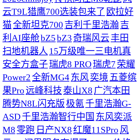
云T9L猎鹰700选装包来了
欧拉好
猫
全新坦克700
吉利千里浩瀚
吉
利AI座舱
bZ5
bZ3
奇瑞风云
丰田
扫地机器人
15万级唯一三电机真
安全方盒子
瑞虎8 PRO
瑞虎7
荣耀
Power2
全新MG4
东风
奕境
五菱缤
果Pro
远峰科技
泰山X8
广汽本田
腾势N8L闪充版
极氪
千里浩瀚G-
ASD
千里浩瀚智行中国
东风奕派
M8
零跑
日产NX8
红魔11SPro
风