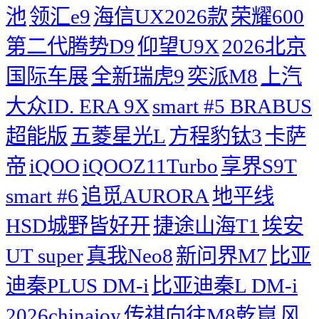
池
领汇e9
海信UX2026款
荣耀600
第二代腾势D9
仰望U9X
2026北京
国际车展
全新瑞虎9
奕派M8
上汽
大众ID. ERA 9X
smart #5 BRABUS
超能版
五菱星光L
方程豹钛3
卡萨
帝
iQOO
iQOOZ11Turbo
享界S9T
smart #6
追觅AURORA
地平线
HSD城野皆好开
捷途山海T1
埃安
UT super
真我Neo8
新问界M7
比亚
迪秦PLUS DM-i
比亚迪秦L DM-i
2026chinajoy
传祺向往M8乾崑
风