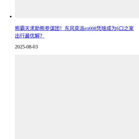
熊霸天求助熊参谋团！东风奕派eπ008凭啥成为6口之家
出行最优解？
2025-08-03