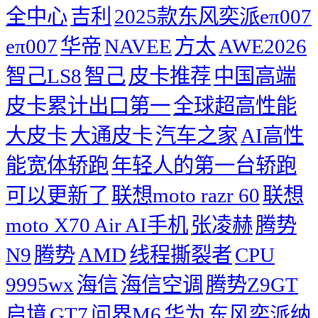
全中心
吉利
2025款东风奕派eπ007
eπ007
华帝
NAVEE
方太
AWE2026
智己LS8
智己
皮卡推荐
中国高端
皮卡累计出口第一
全球超高性能
大皮卡
大通皮卡
汽车之家
AI高性
能宽体轿跑
年轻人的第一台轿跑
可以更新了
联想moto razr 60
联想
moto X70 Air AI手机
张凌赫
腾势
N9
腾势
AMD
线程撕裂者
CPU
9995wx
海信
海信空调
腾势Z9GT
启境
GT7
问界M6
华为
东风奕派纳