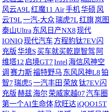
风云A9L
红魔11 Air
手机
华硕
风
云T9L
一汽-大众
瑞虎7L
红旗
岚图
泰山Ultra
东风日产NX8
现代
IONIQ
现代汽车
方程豹钛7EV闪
充版
华境S
买车就买乾崑智驾
阿
维塔12
启境GT7
Intel
海信风神空
调
赛力斯
福特野马
东风风神L8
铂
智7
瑞虎5
一汽丰田
荣放
钛7EV闪
充版
赫兹
海尔
荣威家越07
汽车圈
第一个AI生命体
欣旺达
iQOO15T