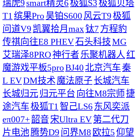
瑞虎9
smart精灵6
极狐S3
极狐贝塔
T1
缤果Pro
昊铂S600
风云T9
极狐
问道V9
凯翼拾月max
钛7
方程豹
传祺向往E8 PHEV
石头科技
MG
艾瑞泽8PRO
神行者
乐聚机器人
红
魔游戏平板5pro
BJ40
北京汽车
秦
L EV
DM技术
魔法原子
长城汽车
长城归元
归元平台
向往M8宗师
捷
途汽车
极狐T1
智己LS6
东风奕派
eπ007+
韶音
宋Ultra EV
第二代刀
片电池
腾势D9
问界M8
欧拉5
仰望