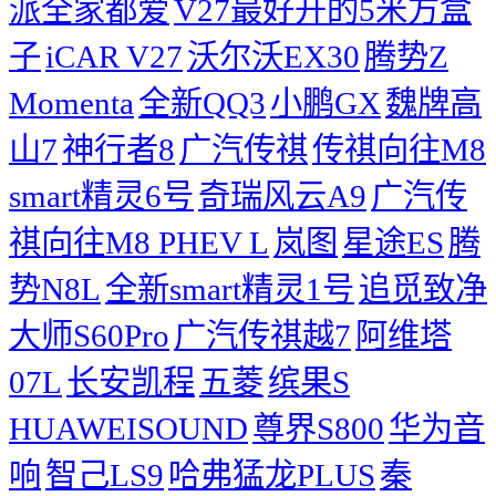
派全家都爱
V27最好开的5米方盒
子
iCAR V27
沃尔沃EX30
腾势Z
Momenta
全新QQ3
小鹏GX
魏牌高
山7
神行者8
广汽传祺
传祺向往M8
smart精灵6号
奇瑞风云A9
广汽传
祺向往M8 PHEV L
岚图
星途ES
腾
势N8L
全新smart精灵1号
追觅致净
大师S60Pro
广汽传祺越7
阿维塔
07L
长安凯程
五菱
缤果S
HUAWEISOUND
尊界S800
华为音
响
智己LS9
哈弗猛龙PLUS
秦