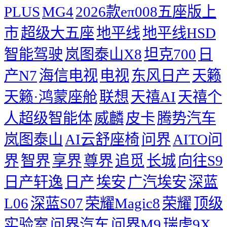
PLUS
MG4
2026款eπ008五座版上
市
超级大五座
地平线
地平线HSD
智能驾驶
岚图泰山X8
坦克700
日
产N7
海信电视
电视
东风日产
天籁
天籁·鸿蒙座舱
联想
天禧AI
天禧个
人超级智能体
威麟
皮卡
腾势汽车
岚图泰山
AI云舒座椅
问界
AITO问
界
智界
享界
尊界
追觅
长城
向往S9
日产轩逸
日产
埃安
广汽埃安
深蓝
L06
深蓝S07
荣耀Magic8
荣耀
顶级
实验室
问界汽车
问界M9
瑞虎9X