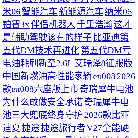
米06
智能汽车
新能源汽车
纳米06
铂智3x
伴侣机器人
千里浩瀚
这才
是辅助驾驶该有的样子
比亚迪第
五代DM技术再进化
第五代DM亏
电油耗刷新至2.6L
艾瑞泽8征服版
中国新燃油高性能家轿
eπ008
2026
款eπ008六座版上市
奇瑞犀牛电池
为什么敢做安全承诺
奇瑞犀牛电
池三大兜底终身守护
2026款比亚
迪夏
捷途
捷途旅行者
V27全能硬