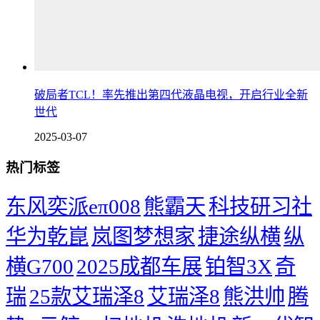
破局者TCL！率先推出第四代液晶电视，开启行业全新
世代
2025-03-07
热门标签
东风奕派eπ008
熊霸天
科技研习社
华为乾崑
岚图梦想家
捷途纵横
纵
横G700
2025成都车展
铂智3X
奇
瑞
25款艾瑞泽8
艾瑞泽8
熊洪帅
腾