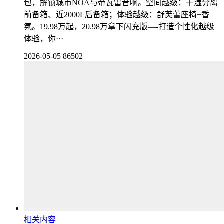
包，解锁城市NOA与帝瓦雷音响。空间越级：干湿分离
前备箱、近2000L后备箱；体验越级：舒芙蕾座椅+香
氛。19.98万起，20.98万拿下闪充版—-打造个性化越级
体验，你···
2026-05-05
86502
相关内容