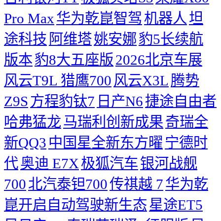
Pro Max
华为乾崑智驾
机器人
坦
途科技
阿维塔
姚安娜
豹5长续航
版本
豹8大五座版
2026北京车展
风云T9L 猎鹰700
风云X3L
腾势
Z9S
方程豹钛7
日产N6
捷途自由者
哈弗猛龙
马瑞利创新成果
奇瑞全
新QQ3
中国星全新东方曜
宁德时
代
奥迪 E7X
极狐汽车
银河战舰
700
北汽泰钽700
传祺越 7
华为乾
崑开启自动驾驶新生态
星途ET5