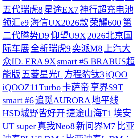
五代瑞虎8
星途EX7
神行超充电池
领汇e9
海信UX2026款
荣耀600
第
二代腾势D9
仰望U9X
2026北京国
际车展
全新瑞虎9
奕派M8
上汽大
众ID. ERA 9X
smart #5 BRABUS超
能版
五菱星光L
方程豹钛3
iQOO
iQOOZ11Turbo
卡萨帝
享界S9T
smart #6
追觅AURORA
地平线
HSD城野皆好开
捷途山海T1
埃安
UT super
真我Neo8
新问界M7
比亚