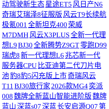
动驾驶新生态
星途ET5
风日产N6
奇瑞艾瑞泽8征服版
风云T9长续航
极氪001
全新坦克400
荣威
M7DMH
风云X3PLUS
全新一代理
想L9
BJ30
全新腾势Z9GT
零跑D99
瑞虎8
新一代理想L6
兆芯新一代
服务器CPU
比亚迪第二代刀片电
池
豹8豹5闪充版上市
奇瑞风云
T11
BJ30旅行家
2026款MG4
奕派
008
魏牌全新蓝山智能进阶版
魏牌
蓝山
深蓝s07
深蓝
长安启源Q07
第