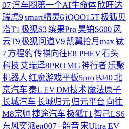
07
汽车圈第一个AI生命体
欣旺达
瑞虎9
smart精灵6
iQOO15T
极狐贝
塔T1
极狐S3
缤果Pro
昊铂S600
风
云T9
极狐问道V9
凯翼拾月max
钛
7
方程豹
传祺向往E8 PHEV
石头
科技
艾瑞泽8PRO
MG
神行者
乐聚
机器人
红魔游戏平板5pro
BJ40
北
京汽车
秦L EV
DM技术
魔法原子
长城汽车
长城归元
归元平台
向往
M8宗师
捷途汽车
极狐T1
智己LS6
东风奕派eπ007+
韶音
宋Ultra EV