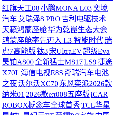
红旗天工08
小鹏MONA L03
奕境
汽车
艾瑞泽8 PRO
吉利电驱技术
天籁鸿蒙座舱
华为乾崑生态大会
鸿蒙座舱率先迈入 L3 智能时代
瑞
虎7高能版
钛3
宋UltraEV
超级Eva
昊铂A800
全新猛士M817
LS9
捷途
X70L
海信电视E8S
奇瑞汽车电池
之夜
沃尔沃XC70
东风奕派2026款
纳米01
2026款eπ008五座版
iCAR
ROBOX概念车全球首秀
TCL华星