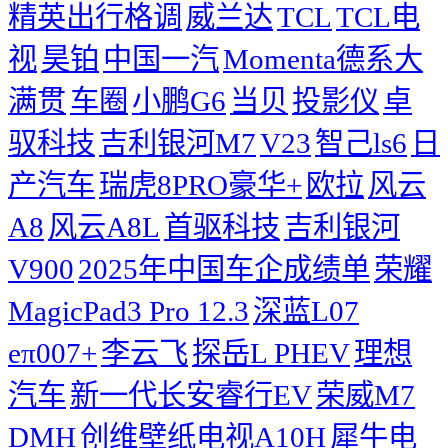
精英出行格调
威兰达
TCL
TCL电
视
昊铂
中国一汽
Momenta德系大
满贯
车圈
小鹏G6
当贝
投影仪
卓
驭科技
吉利银河M7
V23
智己ls6
日
产汽车
瑞虎8PRO豪华+
欧拉
风云
A8
风云A8L
首驱科技
吉利银河
V900
2025年中国车企成绩单
荣耀
MagicPad3 Pro 12.3
深蓝L07
eπ007+
李云飞
探岳L PHEV
理想
汽车
新一代长安睿行EV
荣威M7
DMH
创维壁纸电视A10H
犀牛电