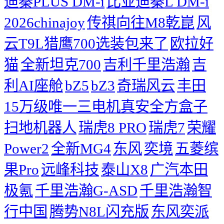
迪秦PLUS DM-i
比亚迪秦L DM-i
2026chinajoy
传祺向往M8乾崑
风
云T9L猎鹰700选装包来了
欧拉好
猫
全新坦克700
吉利千里浩瀚
吉
利AI座舱
bZ5
bZ3
奇瑞风云
丰田
15万级唯一三电机真安全方盒子
扫地机器人
瑞虎8 PRO
瑞虎7
荣耀
Power2
全新MG4
东风
奕境
五菱缤
果Pro
远峰科技
泰山X8
广汽本田
极氪
千里浩瀚G-ASD
千里浩瀚智
行中国
腾势N8L闪充版
东风奕派