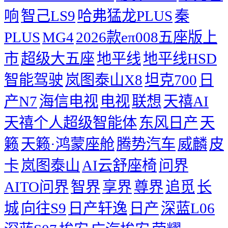
响
智己LS9
哈弗猛龙PLUS
秦
PLUS
MG4
2026款eπ008五座版上
市
超级大五座
地平线
地平线HSD
智能驾驶
岚图泰山X8
坦克700
日
产N7
海信电视
电视
联想
天禧AI
天禧个人超级智能体
东风日产
天
籁
天籁·鸿蒙座舱
腾势汽车
威麟
皮
卡
岚图泰山
AI云舒座椅
问界
AITO问界
智界
享界
尊界
追觅
长
城
向往S9
日产轩逸
日产
深蓝L06