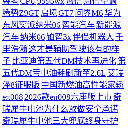
裂者
CPU
9995wx
海信
海信空调
腾势Z9GT
启境
GT7
问界M6
华为
东风奕派纳米06
智能汽车
新能源
汽车
纳米06
铂智3x
伴侣机器人
千
里浩瀚
这才是辅助驾驶该有的样
子
比亚迪第五代DM技术再进化
第
五代DM亏电油耗刷新至2.6L
艾瑞
泽8征服版
中国新燃油高性能家轿
eπ008
2026款eπ008六座版上市
奇
瑞犀牛电池为什么敢做安全承诺
奇瑞犀牛电池三大兜底终身守护