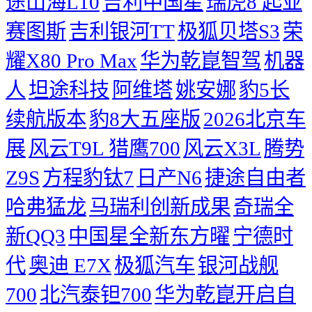
途山海L10
吉利中国星
瑞虎8
起亚
赛图斯
吉利银河TT
极狐贝塔S3
荣
耀X80 Pro Max
华为乾崑智驾
机器
人
坦途科技
阿维塔
姚安娜
豹5长
续航版本
豹8大五座版
2026北京车
展
风云T9L 猎鹰700
风云X3L
腾势
Z9S
方程豹钛7
日产N6
捷途自由者
哈弗猛龙
马瑞利创新成果
奇瑞全
新QQ3
中国星全新东方曜
宁德时
代
奥迪 E7X
极狐汽车
银河战舰
700
北汽泰钽700
华为乾崑开启自