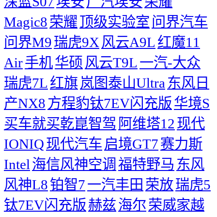
深蓝S07
埃安
广汽埃安
荣耀
Magic8
荣耀
顶级实验室
问界汽车
问界M9
瑞虎9X
风云A9L
红魔11
Air
手机
华硕
风云T9L
一汽-大众
瑞虎7L
红旗
岚图泰山Ultra
东风日
产NX8
方程豹钛7EV闪充版
华境S
买车就买乾崑智驾
阿维塔12
现代
IONIQ
现代汽车
启境GT7
赛力斯
Intel
海信风神空调
福特野马
东风
风神L8
铂智7
一汽丰田
荣放
瑞虎5
钛7EV闪充版
赫兹
海尔
荣威家越