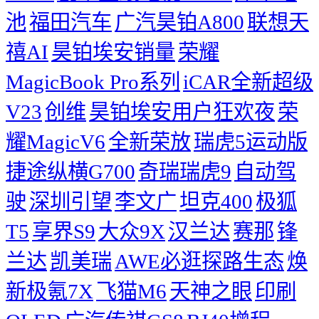
池
福田汽车
广汽昊铂A800
联想天
禧AI
昊铂埃安销量
荣耀
MagicBook Pro系列
iCAR全新超级
V23
创维
昊铂埃安用户狂欢夜
荣
耀MagicV6
全新荣放
瑞虎5运动版
捷途纵横G700
奇瑞瑞虎9
自动驾
驶
深圳引望
李文广
坦克400
极狐
T5
享界S9
大众9X
汉兰达
赛那
锋
兰达
凯美瑞
AWE必逛探路生态
焕
新极氪7X
飞猫M6
天神之眼
印刷