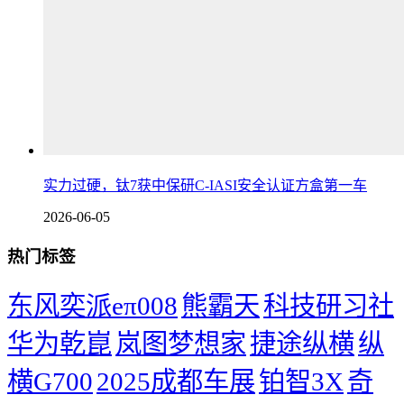
实力过硬，钛7获中保研C-IASI安全认证方盒第一车
2026-06-05
热门标签
东风奕派eπ008
熊霸天
科技研习社
华为乾崑
岚图梦想家
捷途纵横
纵
横G700
2025成都车展
铂智3X
奇