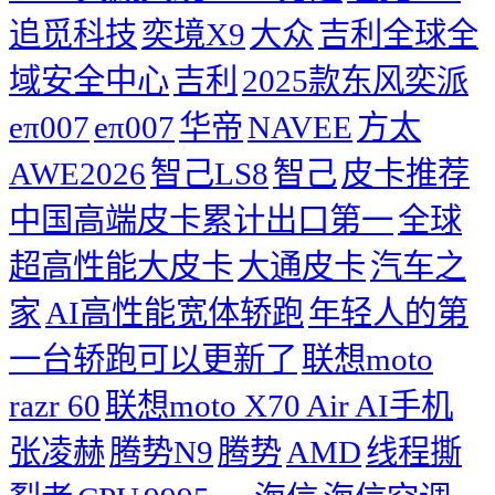
追觅科技
奕境X9
大众
吉利全球全
域安全中心
吉利
2025款东风奕派
eπ007
eπ007
华帝
NAVEE
方太
AWE2026
智己LS8
智己
皮卡推荐
中国高端皮卡累计出口第一
全球
超高性能大皮卡
大通皮卡
汽车之
家
AI高性能宽体轿跑
年轻人的第
一台轿跑可以更新了
联想moto
razr 60
联想moto X70 Air AI手机
张凌赫
腾势N9
腾势
AMD
线程撕