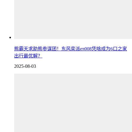
熊霸天求助熊参谋团！东风奕派eπ008凭啥成为6口之家
出行最优解？
2025-08-03