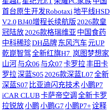
星越L
星纪元ET
荣耀PC家族
中国
首台原生开发Robotaxi
地平线HSD
V2.0
BJ40增程长续航版
2026款皇
冠陆放
2026款格瑞维亚
中国食药
中科稀珍
DH品牌
东风汽车
元UP
乾崑智驾
全新红旗H7 ​
岚图梦想家
山河
与众06
与众07
卡罗拉
丰田卡
罗拉
深蓝S05
2026款深蓝L07
全新
深蓝S07
比亚迪闪充技术
小鹏P7
iCAR CLUB
卡萨帝空调
全新卡罗
拉锐放
小鹏
小鹏G7
小鹏P7+
诠释