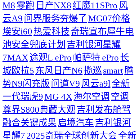
M8
零跑
日产NX8
红魔11SPro
风
云A9
问界服务夯爆了
MG07价格
埃安i60
热爱科技
奇瑞宣布犀牛电
池安全兜底计划
吉利银河星耀
7MAX
途观L ePro
帕萨特 ePro
长
城欧拉5
东风日产N6
揽巡
smart
腾
势N9闪充版
问道V9
风云a9l
全新
一代瑞虎9
MG 4X
海尔空调
空调
尊界S800典藏大观
吉利发布舱驾
融合关键成果
启境汽车
吉利银河
星耀7
2025奇瑞全球创新大会
​全新