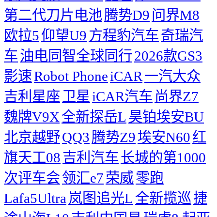
第二代刀片电池
腾势D9
问界M8
欧拉5
仰望U9
方程豹汽车
奇瑞汽
车
油电同智全球同行
2026款GS3
影速
Robot Phone
iCAR
一汽大众
吉利星座
卫星
iCAR汽车
尚界Z7
魏牌V9X
全新探岳L
昊铂埃安BU
北京越野
QQ3
腾势Z9
埃安N60
红
旗天工08
吉利汽车
长城的第1000
次评车会
领汇e7
荣威
零跑
Lafa5Ultra
岚图追光L
全新揽巡
捷