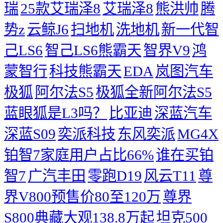
瑞
25款艾瑞泽8
艾瑞泽8
熊洪帅
腾
势z
云鲸J6
扫地机
洗地机
新一代智
己LS6
智己LS6熊霸天
智界V9
鸿
蒙智行
科技熊霸天
EDA
岚图汽车
极狐
阿尔法S5
极狐全新阿尔法S5
蓝眼狐是L3吗？
比亚迪
深蓝汽车
深蓝S09
奕派科技
东风奕派
MG4X
铂智7家庭用户占比66%
谁在买铂
智7
广汽丰田
零跑D19
风云T11
尊
界V800预售价80至120万
尊界
S800典藏大观138.8万起
坦克500