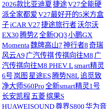
2026款比亚迪夏
捷途
V27全能硬
派全家都爱
V27最好开的5米方盒
子
iCAR V27
捷途旅行者
沃尔沃
EX30
腾势Z
全新QQ3
小鹏GX
Momenta
魏牌高山7
神行者8
奇瑞
风云A9
广汽传祺
传祺向往M8
广
汽传祺向往M8 PHEV L
smart精灵
6号
岚图
星途ES
腾势N8L
追觅致
净大师S60Pro
全新smart精灵1号
长安凯程
五菱
缤果S
HUAWEISOUND
尊界S800
华为音