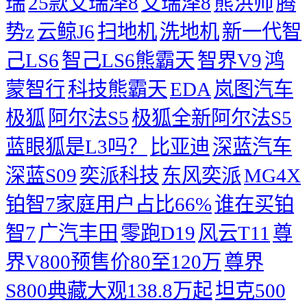
瑞
25款艾瑞泽8
艾瑞泽8
熊洪帅
腾
势z
云鲸J6
扫地机
洗地机
新一代智
己LS6
智己LS6熊霸天
智界V9
鸿
蒙智行
科技熊霸天
EDA
岚图汽车
极狐
阿尔法S5
极狐全新阿尔法S5
蓝眼狐是L3吗？
比亚迪
深蓝汽车
深蓝S09
奕派科技
东风奕派
MG4X
铂智7家庭用户占比66%
谁在买铂
智7
广汽丰田
零跑D19
风云T11
尊
界V800预售价80至120万
尊界
S800典藏大观138.8万起
坦克500