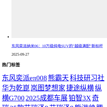
东风奕派纳米06：10万级纯电SUV的"越级满配"新标杆
2025-09-27
热门标签
东风奕派eπ008
熊霸天
科技研习社
华为乾崑
岚图梦想家
捷途纵横
纵
横G700
2025成都车展
铂智3X
奇