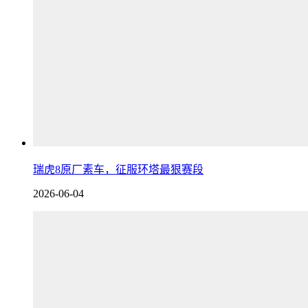
瑞虎8原厂素车，征服环塔最狠赛段
2026-06-04