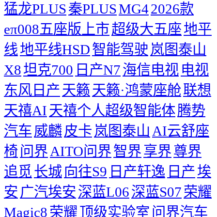
猛龙PLUS
秦PLUS
MG4
2026款
eπ008五座版上市
超级大五座
地平
线
地平线HSD
智能驾驶
岚图泰山
X8
坦克700
日产N7
海信电视
电视
东风日产
天籁
天籁·鸿蒙座舱
联想
天禧AI
天禧个人超级智能体
腾势
汽车
威麟
皮卡
岚图泰山
AI云舒座
椅
问界
AITO问界
智界
享界
尊界
追觅
长城
向往S9
日产轩逸
日产
埃
安
广汽埃安
深蓝L06
深蓝S07
荣耀
Magic8
荣耀
顶级实验室
问界汽车