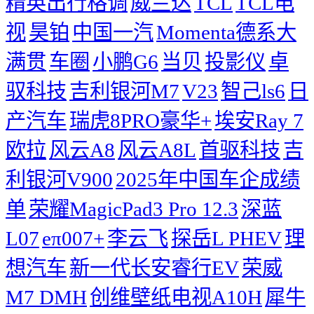
精英出行格调
威兰达
TCL
TCL电
视
昊铂
中国一汽
Momenta德系大
满贯
车圈
小鹏G6
当贝
投影仪
卓
驭科技
吉利银河M7
V23
智己ls6
日
产汽车
瑞虎8PRO豪华+
埃安Ray 7
欧拉
风云A8
风云A8L
首驱科技
吉
利银河V900
2025年中国车企成绩
单
荣耀MagicPad3 Pro 12.3
深蓝
L07
eπ007+
李云飞
探岳L PHEV
理
想汽车
新一代长安睿行EV
荣威
M7 DMH
创维壁纸电视A10H
犀牛