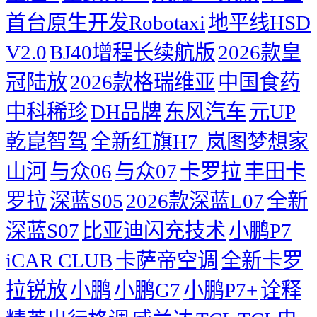
首台原生开发Robotaxi
地平线HSD
V2.0
BJ40增程长续航版
2026款皇
冠陆放
2026款格瑞维亚
中国食药
中科稀珍
DH品牌
东风汽车
元UP
乾崑智驾
全新红旗H7 ​
岚图梦想家
山河
与众06
与众07
卡罗拉
丰田卡
罗拉
深蓝S05
2026款深蓝L07
全新
深蓝S07
比亚迪闪充技术
小鹏P7
iCAR CLUB
卡萨帝空调
全新卡罗
拉锐放
小鹏
小鹏G7
小鹏P7+
诠释