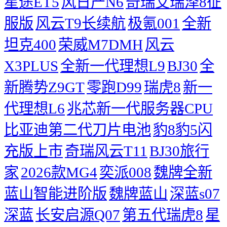
星途ET5
风日产N6
奇瑞艾瑞泽8征
服版
风云T9长续航
极氪001
全新
坦克400
荣威M7DMH
风云
X3PLUS
全新一代理想L9
BJ30
全
新腾势Z9GT
零跑D99
瑞虎8
新一
代理想L6
兆芯新一代服务器CPU
比亚迪第二代刀片电池
豹8豹5闪
充版上市
奇瑞风云T11
BJ30旅行
家
2026款MG4
奕派008
魏牌全新
蓝山智能进阶版
魏牌蓝山
深蓝s07
深蓝
长安启源Q07
第五代瑞虎8
星