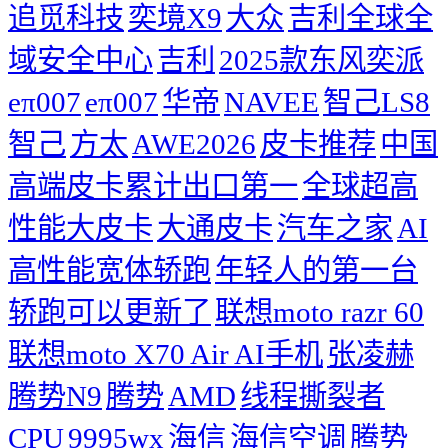
追觅科技
奕境X9
大众
吉利全球全
域安全中心
吉利
2025款东风奕派
eπ007
eπ007
华帝
NAVEE
智己LS8
智己
方太
AWE2026
皮卡推荐
中国
高端皮卡累计出口第一
全球超高
性能大皮卡
大通皮卡
汽车之家
AI
高性能宽体轿跑
年轻人的第一台
轿跑可以更新了
联想moto razr 60
联想moto X70 Air AI手机
张凌赫
腾势N9
腾势
AMD
线程撕裂者
CPU
9995wx
海信
海信空调
腾势