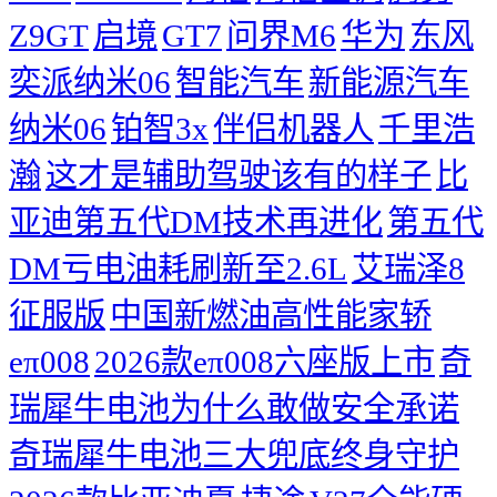
Z9GT
启境
GT7
问界M6
华为
东风
奕派纳米06
智能汽车
新能源汽车
纳米06
铂智3x
伴侣机器人
千里浩
瀚
这才是辅助驾驶该有的样子
比
亚迪第五代DM技术再进化
第五代
DM亏电油耗刷新至2.6L
艾瑞泽8
征服版
中国新燃油高性能家轿
eπ008
2026款eπ008六座版上市
奇
瑞犀牛电池为什么敢做安全承诺
奇瑞犀牛电池三大兜底终身守护