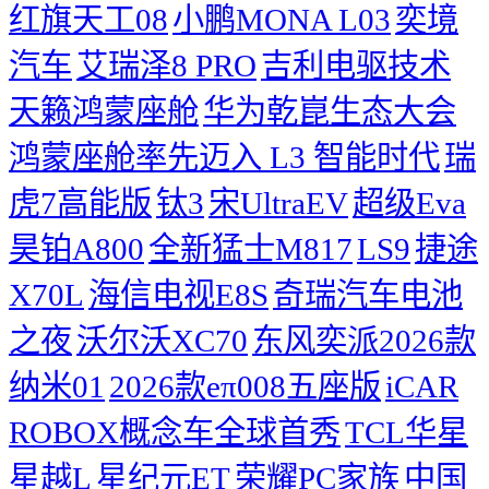
红旗天工08
小鹏MONA L03
奕境
汽车
艾瑞泽8 PRO
吉利电驱技术
天籁鸿蒙座舱
华为乾崑生态大会
鸿蒙座舱率先迈入 L3 智能时代
瑞
虎7高能版
钛3
宋UltraEV
超级Eva
昊铂A800
全新猛士M817
LS9
捷途
X70L
海信电视E8S
奇瑞汽车电池
之夜
沃尔沃XC70
东风奕派2026款
纳米01
2026款eπ008五座版
iCAR
ROBOX概念车全球首秀
TCL华星
星越L
星纪元ET
荣耀PC家族
中国