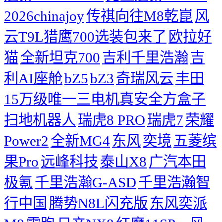
2026chinajoy
传祺向往M8乾崑
风
云T9L猎鹰700选装包来了
欧拉好
猫
全新坦克700
吉利千里浩瀚
吉
利AI座舱
bZ5
bZ3
奇瑞风云
丰田
15万级唯一三电机真安全方盒子
扫地机器人
瑞虎8 PRO
瑞虎7
荣耀
Power2
全新MG4
东风
奕境
五菱缤
果Pro
远峰科技
泰山X8
广汽本田
极氪
千里浩瀚G-ASD
千里浩瀚智
行中国
腾势N8L闪充版
东风奕派