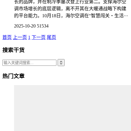
长的品牌，并在制冷季屡次登上行业第二。支撑海尔空
调市场增长的底层逻辑，离不开其在大暖通战略下构建
的平台能力。10月18日，海尔空调在“智慧闯关・生活···
2025-10-20
51534
首页
上一页
1
下一页
尾页
搜索干货
热门文章