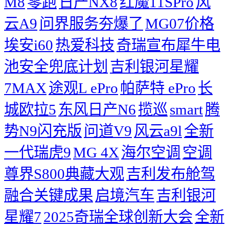
M8
零跑
日产NX8
红魔11SPro
风
云A9
问界服务夯爆了
MG07价格
埃安i60
热爱科技
奇瑞宣布犀牛电
池安全兜底计划
吉利银河星耀
7MAX
途观L ePro
帕萨特 ePro
长
城欧拉5
东风日产N6
揽巡
smart
腾
势N9闪充版
问道V9
风云a9l
全新
一代瑞虎9
MG 4X
海尔空调
空调
尊界S800典藏大观
吉利发布舱驾
融合关键成果
启境汽车
吉利银河
星耀7
2025奇瑞全球创新大会
​全新