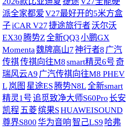
2026款比亚迪夏
捷途
V27全能硬
派全家都爱
V27最好开的5米方盒
子
iCAR V27
捷途旅行者
沃尔沃
EX30
腾势Z
全新QQ3
小鹏GX
Momenta
魏牌高山7
神行者8
广汽
传祺
传祺向往M8
smart精灵6号
奇
瑞风云A9
广汽传祺向往M8 PHEV
L
岚图
星途ES
腾势N8L
全新smart
精灵1号
追觅致净大师S60Pro
长安
凯程
五菱
缤果S
HUAWEISOUND
尊界S800
华为音响
智己LS9
哈弗