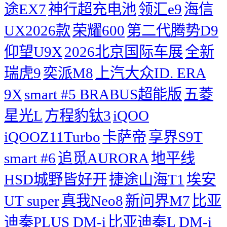
途EX7
神行超充电池
领汇e9
海信
UX2026款
荣耀600
第二代腾势D9
仰望U9X
2026北京国际车展
全新
瑞虎9
奕派M8
上汽大众ID. ERA
9X
smart #5 BRABUS超能版
五菱
星光L
方程豹钛3
iQOO
iQOOZ11Turbo
卡萨帝
享界S9T
smart #6
追觅AURORA
地平线
HSD城野皆好开
捷途山海T1
埃安
UT super
真我Neo8
新问界M7
比亚
迪秦PLUS DM-i
比亚迪秦L DM-i