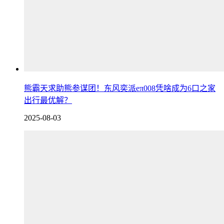
熊霸天求助熊参谋团！东风奕派eπ008凭啥成为6口之家
出行最优解？
2025-08-03