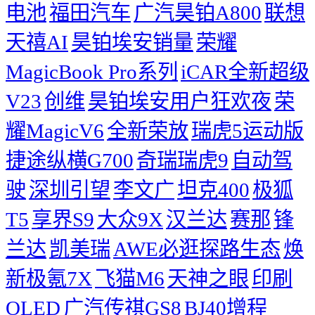
电池
福田汽车
广汽昊铂A800
联想
天禧AI
昊铂埃安销量
荣耀
MagicBook Pro系列
iCAR全新超级
V23
创维
昊铂埃安用户狂欢夜
荣
耀MagicV6
全新荣放
瑞虎5运动版
捷途纵横G700
奇瑞瑞虎9
自动驾
驶
深圳引望
李文广
坦克400
极狐
T5
享界S9
大众9X
汉兰达
赛那
锋
兰达
凯美瑞
AWE必逛探路生态
焕
新极氪7X
飞猫M6
天神之眼
印刷
OLED
广汽传祺GS8
BJ40增程