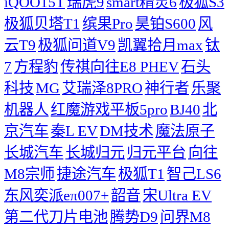
iQOO15T
瑞虎9
smart精灵6
极狐S3
极狐贝塔T1
缤果Pro
昊铂S600
风
云T9
极狐问道V9
凯翼拾月max
钛
7
方程豹
传祺向往E8 PHEV
石头
科技
MG
艾瑞泽8PRO
神行者
乐聚
机器人
红魔游戏平板5pro
BJ40
北
京汽车
秦L EV
DM技术
魔法原子
长城汽车
长城归元
归元平台
向往
M8宗师
捷途汽车
极狐T1
智己LS6
东风奕派eπ007+
韶音
宋Ultra EV
第二代刀片电池
腾势D9
问界M8