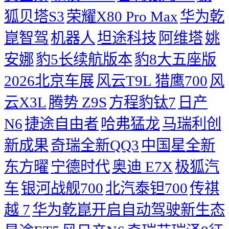
狐贝塔S3
荣耀X80 Pro Max
华为乾
崑智驾
机器人
坦途科技
阿维塔
姚
安娜
豹5长续航版本
豹8大五座版
2026北京车展
风云T9L 猎鹰700
风
云X3L
腾势 Z9S
方程豹钛7
日产
N6
捷途自由者
哈弗猛龙
马瑞利创
新成果
奇瑞全新QQ3
中国星全新
东方曜
宁德时代
奥迪 E7X
极狐汽
车
银河战舰700
北汽泰钽700
传祺
越 7
华为乾崑开启自动驾驶新生态