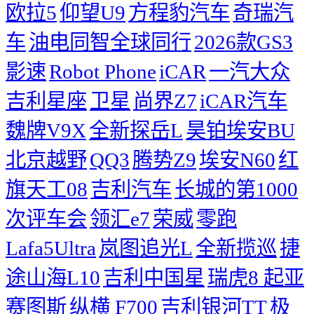
欧拉5
仰望U9
方程豹汽车
奇瑞汽
车
油电同智全球同行
2026款GS3
影速
Robot Phone
iCAR
一汽大众
吉利星座
卫星
尚界Z7
iCAR汽车
魏牌V9X
全新探岳L
昊铂埃安BU
北京越野
QQ3
腾势Z9
埃安N60
红
旗天工08
吉利汽车
长城的第1000
次评车会
领汇e7
荣威
零跑
Lafa5Ultra
岚图追光L
全新揽巡
捷
途山海L10
吉利中国星
瑞虎8
起亚
赛图斯
纵横 F700
吉利银河TT
极