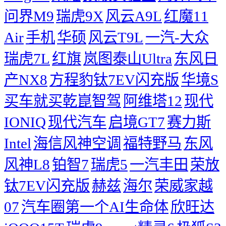
问界M9
瑞虎9X
风云A9L
红魔11
Air
手机
华硕
风云T9L
一汽-大众
瑞虎7L
红旗
岚图泰山Ultra
东风日
产NX8
方程豹钛7EV闪充版
华境S
买车就买乾崑智驾
阿维塔12
现代
IONIQ
现代汽车
启境GT7
赛力斯
Intel
海信风神空调
福特野马
东风
风神L8
铂智7
瑞虎5
一汽丰田
荣放
钛7EV闪充版
赫兹
海尔
荣威家越
07
汽车圈第一个AI生命体
欣旺达