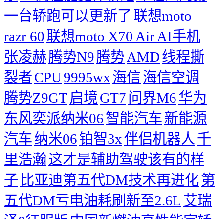
一台轿跑可以更新了
联想moto
razr 60
联想moto X70 Air AI手机
张凌赫
腾势N9
腾势
AMD
线程撕
裂者
CPU
9995wx
海信
海信空调
腾势Z9GT
启境
GT7
问界M6
华为
东风奕派纳米06
智能汽车
新能源
汽车
纳米06
铂智3x
伴侣机器人
千
里浩瀚
这才是辅助驾驶该有的样
子
比亚迪第五代DM技术再进化
第
五代DM亏电油耗刷新至2.6L
艾瑞