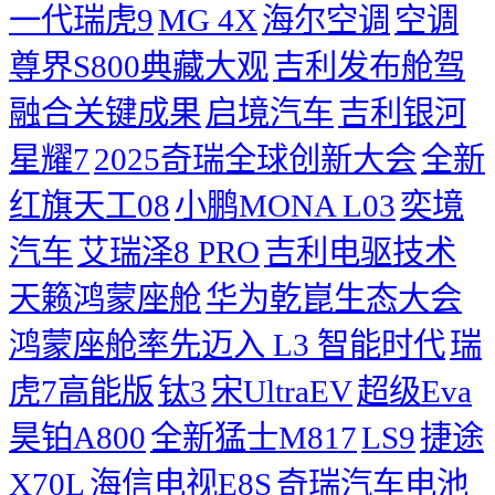
一代瑞虎9
MG 4X
海尔空调
空调
尊界S800典藏大观
吉利发布舱驾
融合关键成果
启境汽车
吉利银河
星耀7
2025奇瑞全球创新大会
​全新
红旗天工08
小鹏MONA L03
奕境
汽车
艾瑞泽8 PRO
吉利电驱技术
天籁鸿蒙座舱
华为乾崑生态大会
鸿蒙座舱率先迈入 L3 智能时代
瑞
虎7高能版
钛3
宋UltraEV
超级Eva
昊铂A800
全新猛士M817
LS9
捷途
X70L
海信电视E8S
奇瑞汽车电池