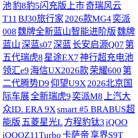
池
豹8豹5闪充版上市
奇瑞风云
T11
BJ30旅行家
2026款MG4
奕派
008
魏牌全新蓝山智能进阶版
魏牌
蓝山
深蓝s07
深蓝
长安启源Q07
第
五代瑞虎8
星途EX7
神行超充电池
领汇e9
海信UX2026款
荣耀600
第
二代腾势D9
仰望U9X
2026北京国
际车展
全新瑞虎9
奕派M8
上汽大
众ID. ERA 9X
smart #5 BRABUS超
能版
五菱星光L
方程豹钛3
iQOO
iQOOZ11Turbo
卡萨帝
享界S9T