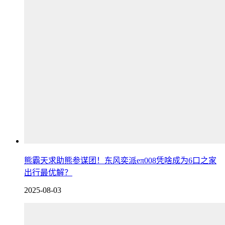
熊霸天求助熊参谋团！东风奕派eπ008凭啥成为6口之家
出行最优解？
2025-08-03