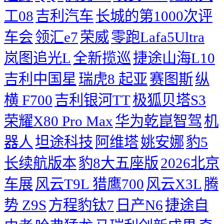
工08
吉利汽车
长城的第1000次评
车会
领汇e7
荣威
零跑Lafa5Ultra
岚图追光L
全新揽巡
捷途山海L10
吉利中国星
瑞虎8
起亚
赛图斯
纵
横 F700
吉利银河TT
极狐贝塔S3
荣耀X80 Pro Max
华为乾崑智驾
机
器人
坦途科技
阿维塔
姚安娜
豹5
长续航版本
豹8大五座版
2026北京
车展
风云T9L 猎鹰700
风云X3L
腾
势 Z9S
方程豹钛7
日产N6
捷途自