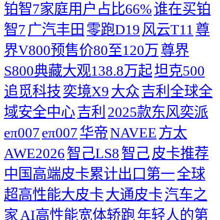
铂智7家庭用户占比66%
谁在买铂
智7
广汽丰田
零跑D19
风云T11
尊
界V800预售价80至120万
尊界
S800典藏大观138.8万起
坦克500
追觅科技
奕境X9
大众
吉利全球全
域安全中心
吉利
2025款东风奕派
eπ007
eπ007
华帝
NAVEE
方太
AWE2026
智己LS8
智己
皮卡推荐
中国高端皮卡累计出口第一
全球
超高性能大皮卡
大通皮卡
汽车之
家
AI高性能宽体轿跑
年轻人的第