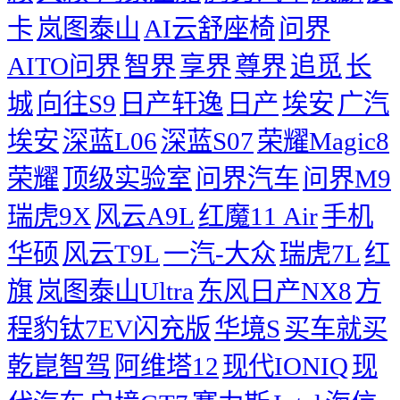
卡
岚图泰山
AI云舒座椅
问界
AITO问界
智界
享界
尊界
追觅
长
城
向往S9
日产轩逸
日产
埃安
广汽
埃安
深蓝L06
深蓝S07
荣耀Magic8
荣耀
顶级实验室
问界汽车
问界M9
瑞虎9X
风云A9L
红魔11 Air
手机
华硕
风云T9L
一汽-大众
瑞虎7L
红
旗
岚图泰山Ultra
东风日产NX8
方
程豹钛7EV闪充版
华境S
买车就买
乾崑智驾
阿维塔12
现代IONIQ
现