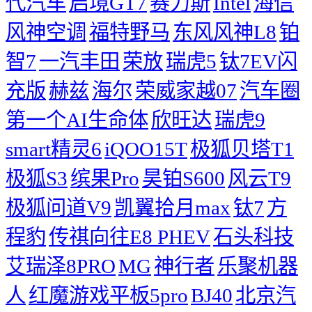
代汽车
启境GT7
赛力斯
Intel
海信
风神空调
福特野马
东风风神L8
铂
智7
一汽丰田
荣放
瑞虎5
钛7EV闪
充版
赫兹
海尔
荣威家越07
汽车圈
第一个AI生命体
欣旺达
瑞虎9
smart精灵6
iQOO15T
极狐贝塔T1
极狐S3
缤果Pro
昊铂S600
风云T9
极狐问道V9
凯翼拾月max
钛7
方
程豹
传祺向往E8 PHEV
石头科技
艾瑞泽8PRO
MG
神行者
乐聚机器
人
红魔游戏平板5pro
BJ40
北京汽