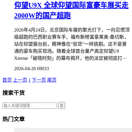
仰望U9X 全球仰望国际富豪车展买走
2000W的国产超跑
2026年4月24日，北京国际车展的聚光灯下，一向见惯顶
级超跑的巴西职业赛车手、福布斯榜富豪莱奥·桑切斯，
站在仰望展台前，眼神像在“验货”一样挑剔。这不是普
通的豪车购买现场。随着全球首台量产高定仰望U9
Xtreme「破晓时刻」的幕布揭开，他的淡定被彻底打···
2026-04-26
69033
首页
上一页
1
下一页
尾页
搜索干货
热门文章