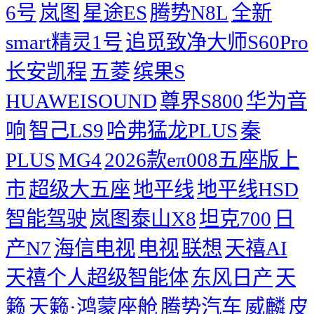
6号
岚图
星途ES
腾势N8L
全新
smart精灵1号
追觅致净大师S60Pro
长安凯程
五菱
缤果S
HUAWEISOUND
尊界S800
华为音
响
智己LS9
哈弗猛龙PLUS
秦
PLUS
MG4
2026款eπ008五座版上
市
超级大五座
地平线
地平线HSD
智能驾驶
岚图泰山X8
坦克700
日
产N7
海信电视
电视
联想
天禧AI
天禧个人超级智能体
东风日产
天
籁
天籁·鸿蒙座舱
腾势汽车
威麟
皮