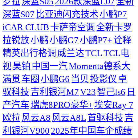
罗拉
深蓝S05
2026款深蓝L07
全新
深蓝S07
比亚迪闪充技术
小鹏P7
iCAR CLUB
卡萨帝空调
全新卡罗
拉锐放
小鹏
小鹏G7
小鹏P7+
诠释
精英出行格调
威兰达
TCL
TCL电
视
昊铂
中国一汽
Momenta德系大
满贯
车圈
小鹏G6
当贝
投影仪
卓
驭科技
吉利银河M7
V23
智己ls6
日
产汽车
瑞虎8PRO豪华+
埃安Ray 7
欧拉
风云A8
风云A8L
首驱科技
吉
利银河V900
2025年中国车企成绩