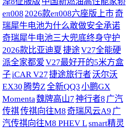
泽8征服版
中国新燃油高性能家轿
eπ008
2026款eπ008六座版上市
奇
瑞犀牛电池为什么敢做安全承诺
奇瑞犀牛电池三大兜底终身守护
2026款比亚迪夏
捷途
V27全能硬
派全家都爱
V27最好开的5米方盒
子
iCAR V27
捷途旅行者
沃尔沃
EX30
腾势Z
全新QQ3
小鹏GX
Momenta
魏牌高山7
神行者8
广汽
传祺
传祺向往M8
奇瑞风云A9
广
汽传祺向往M8 PHEV L
smart精灵