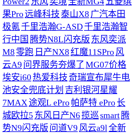
Power2
东风
奕境
全新MG4
五菱缤
果Pro
远峰科技
泰山X8
广汽本田
极氪
千里浩瀚G-ASD
千里浩瀚智
行中国
腾势N8L闪充版
东风奕派
M8
零跑
日产NX8
红魔11SPro
风
云A9
问界服务夯爆了
MG07价格
埃安i60
热爱科技
奇瑞宣布犀牛电
池安全兜底计划
吉利银河星耀
7MAX
途观L ePro
帕萨特 ePro
长
城欧拉5
东风日产N6
揽巡
smart
腾
势N9闪充版
问道V9
风云a9l
全新