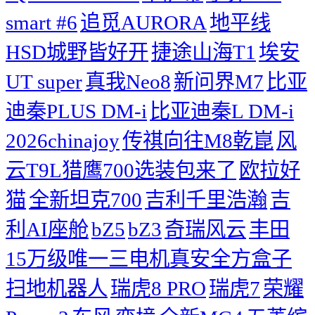
smart #6
追觅AURORA
地平线
HSD城野皆好开
捷途山海T1
埃安
UT super
真我Neo8
新问界M7
比亚
迪秦PLUS DM-i
比亚迪秦L DM-i
2026chinajoy
传祺向往M8乾崑
风
云T9L猎鹰700选装包来了
欧拉好
猫
全新坦克700
吉利千里浩瀚
吉
利AI座舱
bZ5
bZ3
奇瑞风云
丰田
15万级唯一三电机真安全方盒子
扫地机器人
瑞虎8 PRO
瑞虎7
荣耀