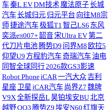
车
秦L EV
DM技术
魔法原子
长城
汽车
长城归元
归元平台
向往M8宗
师
捷途汽车
极狐T1
智己LS6
东风
奕派eπ007+
韶音
宋Ultra EV
第二
代刀片电池
腾势D9
问界M8
欧拉5
仰望U9
方程豹汽车
奇瑞汽车
油电
同智全球同行
2026款GS3影速
Robot Phone
iCAR
一汽大众
吉利
星座
卫星
iCAR汽车
尚界Z7
魏牌
V9X
全新探岳L
昊铂埃安BU
北京
越野
QQ3
腾势Z9
埃安N60
红旗天