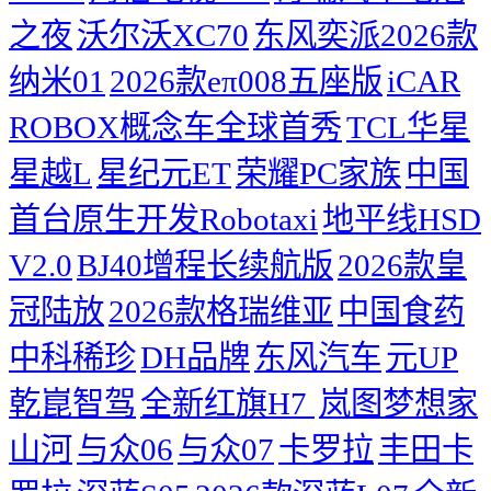
之夜
沃尔沃XC70
东风奕派2026款
纳米01
2026款eπ008五座版
iCAR
ROBOX概念车全球首秀
TCL华星
星越L
星纪元ET
荣耀PC家族
中国
首台原生开发Robotaxi
地平线HSD
V2.0
BJ40增程长续航版
2026款皇
冠陆放
2026款格瑞维亚
中国食药
中科稀珍
DH品牌
东风汽车
元UP
乾崑智驾
全新红旗H7 ​
岚图梦想家
山河
与众06
与众07
卡罗拉
丰田卡