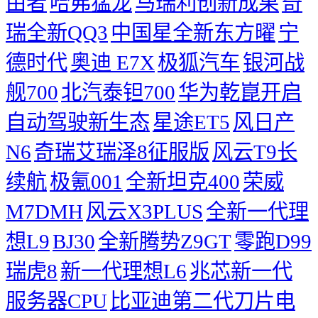
由者
哈弗猛龙
马瑞利创新成果
奇
瑞全新QQ3
中国星全新东方曜
宁
德时代
奥迪 E7X
极狐汽车
银河战
舰700
北汽泰钽700
华为乾崑开启
自动驾驶新生态
星途ET5
风日产
N6
奇瑞艾瑞泽8征服版
风云T9长
续航
极氪001
全新坦克400
荣威
M7DMH
风云X3PLUS
全新一代理
想L9
BJ30
全新腾势Z9GT
零跑D99
瑞虎8
新一代理想L6
兆芯新一代
服务器CPU
比亚迪第二代刀片电