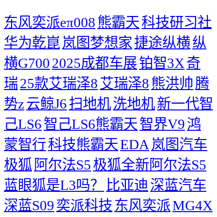
东风奕派eπ008
熊霸天
科技研习社
华为乾崑
岚图梦想家
捷途纵横
纵
横G700
2025成都车展
铂智3X
奇
瑞
25款艾瑞泽8
艾瑞泽8
熊洪帅
腾
势z
云鲸J6
扫地机
洗地机
新一代智
己LS6
智己LS6熊霸天
智界V9
鸿
蒙智行
科技熊霸天
EDA
岚图汽车
极狐
阿尔法S5
极狐全新阿尔法S5
蓝眼狐是L3吗？
比亚迪
深蓝汽车
深蓝S09
奕派科技
东风奕派
MG4X