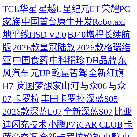
TCL华星
星越L
星纪元ET
荣耀PC
家族
中国首台原生开发Robotaxi
地平线HSD V2.0
BJ40增程长续航
版
2026款皇冠陆放
2026款格瑞维
亚
中国食药
中科稀珍
DH品牌
东
风汽车
元UP
乾崑智驾
全新红旗
H7 ​
岚图梦想家山河
与众06
与众
07
卡罗拉
丰田卡罗拉
深蓝S05
2026款深蓝L07
全新深蓝S07
比亚
迪闪充技术
小鹏P7
iCAR CLUB
卡