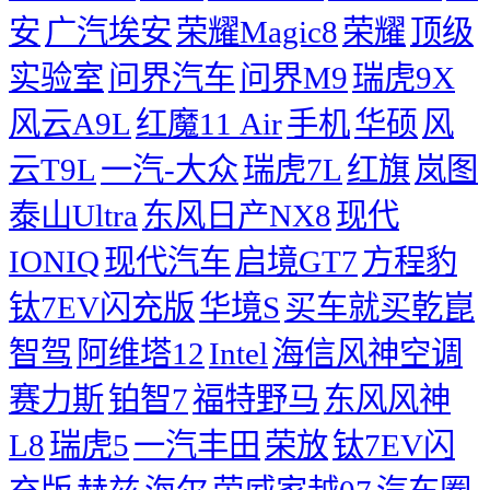
安
广汽埃安
荣耀Magic8
荣耀
顶级
实验室
问界汽车
问界M9
瑞虎9X
风云A9L
红魔11 Air
手机
华硕
风
云T9L
一汽-大众
瑞虎7L
红旗
岚图
泰山Ultra
东风日产NX8
现代
IONIQ
现代汽车
启境GT7
方程豹
钛7EV闪充版
华境S
买车就买乾崑
智驾
阿维塔12
Intel
海信风神空调
赛力斯
铂智7
福特野马
东风风神
L8
瑞虎5
一汽丰田
荣放
钛7EV闪