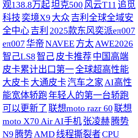
观138.8万起
坦克500
风云T11
追觅
科技
奕境X9
大众
吉利全球全域安
全中心
吉利
2025款东风奕派eπ007
eπ007
华帝
NAVEE
方太
AWE2026
智己LS8
智己
皮卡推荐
中国高端
皮卡累计出口第一
全球超高性能
大皮卡
大通皮卡
汽车之家
AI高性
能宽体轿跑
年轻人的第一台轿跑
可以更新了
联想moto razr 60
联想
moto X70 Air AI手机
张凌赫
腾势
N9
腾势
AMD
线程撕裂者
CPU