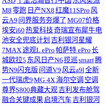
ASD
千里浩瀚智行中国
东风奕派
M8
零跑
日产NX8
红魔11SPro
风
云A9
问界服务夯爆了
MG07价格
埃安i60
热爱科技
奇瑞宣布犀牛电
池安全兜底计划
吉利银河星耀
7MAX
途观L ePro
帕萨特 ePro
长
城欧拉5
东风日产N6
揽巡
smart
腾
势N9闪充版
问道V9
风云a9l
全新
一代瑞虎9
MG 4X
海尔空调
空调
尊界S800典藏大观
吉利发布舱驾
融合关键成果
启境汽车
吉利银河