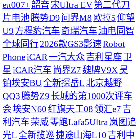
eπ007+
韶音
宋Ultra EV
第二代刀
片电池
腾势D9
问界M8
欧拉5
仰望
U9
方程豹汽车
奇瑞汽车
油电同智
全球同行
2026款GS3影速
Robot
Phone
iCAR
一汽大众
吉利星座
卫
星
iCAR汽车
尚界Z7
魏牌V9X
昊
铂埃安BU
全新探岳L
北京越野
QQ3
腾势Z9
长城的第1000次评车
会
埃安N60
红旗天工08
领汇e7
吉
利汽车
荣威
零跑Lafa5Ultra
岚图追
光L
全新揽巡
捷途山海L10
吉利中