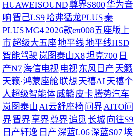
HUAWEISOUND
尊界S800
华为音
响
智己LS9
哈弗猛龙PLUS
秦
PLUS
MG4
2026款eπ008五座版上
市
超级大五座
地平线
地平线HSD
智能驾驶
岚图泰山X8
坦克700
日
产N7
海信电视
电视
东风日产
天籁
天籁·鸿蒙座舱
联想
天禧AI
天禧个
人超级智能体
威麟
皮卡
腾势汽车
岚图泰山
AI云舒座椅
问界
AITO问
界
智界
享界
尊界
追觅
长城
向往S9
日产轩逸
日产
深蓝L06
深蓝S07
埃