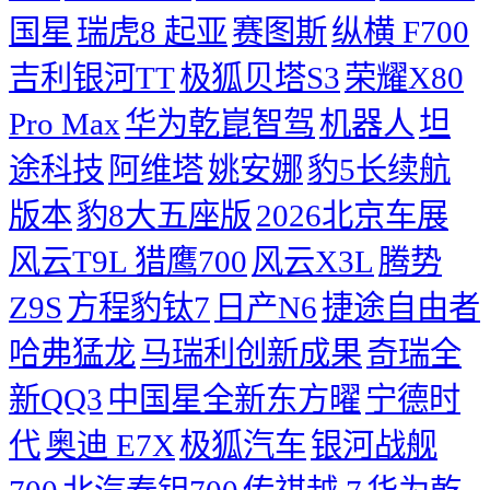
国星
瑞虎8
起亚
赛图斯
纵横 F700
吉利银河TT
极狐贝塔S3
荣耀X80
Pro Max
华为乾崑智驾
机器人
坦
途科技
阿维塔
姚安娜
豹5长续航
版本
豹8大五座版
2026北京车展
风云T9L 猎鹰700
风云X3L
腾势
Z9S
方程豹钛7
日产N6
捷途自由者
哈弗猛龙
马瑞利创新成果
奇瑞全
新QQ3
中国星全新东方曜
宁德时
代
奥迪 E7X
极狐汽车
银河战舰