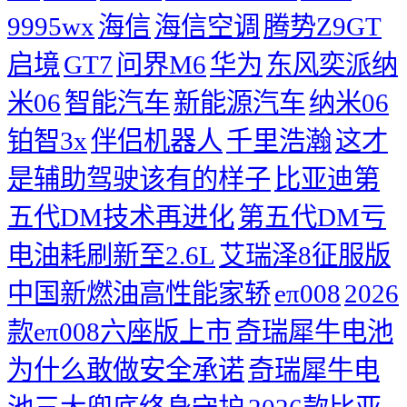
9995wx
海信
海信空调
腾势Z9GT
启境
GT7
问界M6
华为
东风奕派纳
米06
智能汽车
新能源汽车
纳米06
铂智3x
伴侣机器人
千里浩瀚
这才
是辅助驾驶该有的样子
比亚迪第
五代DM技术再进化
第五代DM亏
电油耗刷新至2.6L
艾瑞泽8征服版
中国新燃油高性能家轿
eπ008
2026
款eπ008六座版上市
奇瑞犀牛电池
为什么敢做安全承诺
奇瑞犀牛电