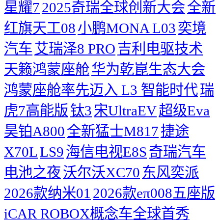
星耀7
2025奇瑞全球创新大会
​全新
红旗天工08
小鹏MONA L03
奕境
汽车
艾瑞泽8 PRO
吉利电驱技术
天籁鸿蒙座舱
华为乾崑生态大会
鸿蒙座舱率先迈入 L3 智能时代
瑞
虎7高能版
钛3
宋UltraEV
超级Eva
昊铂A800
全新猛士M817
捷途
X70L
LS9
海信电视E8S
奇瑞汽车
电池之夜
沃尔沃XC70
东风奕派
2026款纳米01
2026款eπ008五座版
iCAR ROBOX概念车全球首秀