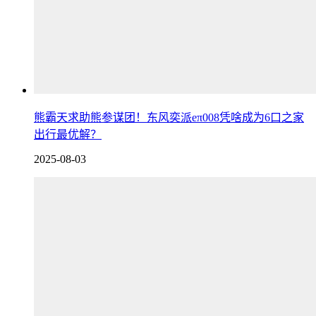
熊霸天求助熊参谋团！东风奕派eπ008凭啥成为6口之家
出行最优解？
2025-08-03