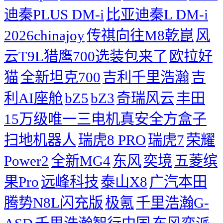
迪秦PLUS DM-i
比亚迪秦L DM-i
2026chinajoy
传祺向往M8乾崑
风
云T9L猎鹰700选装包来了
欧拉好
猫
全新坦克700
吉利千里浩瀚
吉
利AI座舱
bZ5
bZ3
奇瑞风云
丰田
15万级唯一三电机真安全方盒子
扫地机器人
瑞虎8 PRO
瑞虎7
荣耀
Power2
全新MG4
东风
奕境
五菱缤
果Pro
远峰科技
泰山X8
广汽本田
腾势N8L闪充版
极氪
千里浩瀚G-