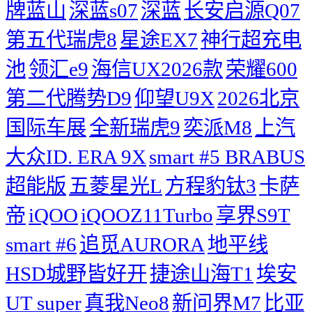
牌蓝山
深蓝s07
深蓝
长安启源Q07
第五代瑞虎8
星途EX7
神行超充电
池
领汇e9
海信UX2026款
荣耀600
第二代腾势D9
仰望U9X
2026北京
国际车展
全新瑞虎9
奕派M8
上汽
大众ID. ERA 9X
smart #5 BRABUS
超能版
五菱星光L
方程豹钛3
卡萨
帝
iQOO
iQOOZ11Turbo
享界S9T
smart #6
追觅AURORA
地平线
HSD城野皆好开
捷途山海T1
埃安
UT super
真我Neo8
新问界M7
比亚