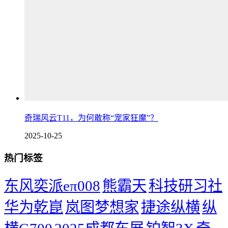
奇瑞风云T11，为何敢称“宠家狂魔”？
2025-10-25
热门标签
东风奕派eπ008
熊霸天
科技研习社
华为乾崑
岚图梦想家
捷途纵横
纵