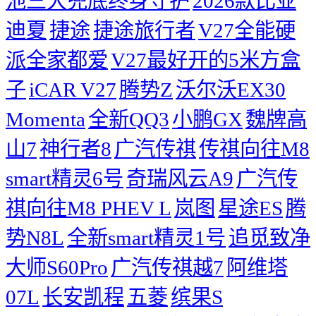
池三大兜底终身守护
2026款比亚
迪夏
捷途
捷途旅行者
V27全能硬
派全家都爱
V27最好开的5米方盒
子
iCAR V27
腾势Z
沃尔沃EX30
Momenta
全新QQ3
小鹏GX
魏牌高
山7
神行者8
广汽传祺
传祺向往M8
smart精灵6号
奇瑞风云A9
广汽传
祺向往M8 PHEV L
岚图
星途ES
腾
势N8L
全新smart精灵1号
追觅致净
大师S60Pro
广汽传祺越7
阿维塔
07L
长安凯程
五菱
缤果S