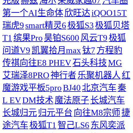
充版
赫兹
海尔
荣威家越07
汽车圈
第一个AI生命体
欣旺达
iQOO15T
瑞虎9
smart精灵6
极狐S3
极狐贝塔
T1
缤果Pro
昊铂S600
风云T9
极狐
问道V9
凯翼拾月max
钛7
方程豹
传祺向往E8 PHEV
石头科技
MG
艾瑞泽8PRO
神行者
乐聚机器人
红
魔游戏平板5pro
BJ40
北京汽车
秦
L EV
DM技术
魔法原子
长城汽车
长城归元
归元平台
向往M8宗师
捷
途汽车
极狐T1
智己LS6
东风奕派