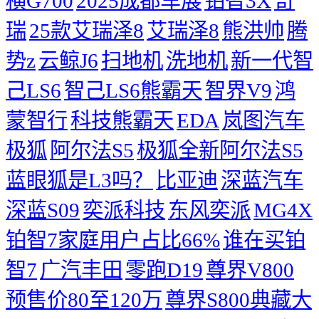
横G700
2025成都车展
铂智3X
奇
瑞
25款艾瑞泽8
艾瑞泽8
熊洪帅
腾
势z
云鲸J6
扫地机
洗地机
新一代智
己LS6
智己LS6熊霸天
智界V9
鸿
蒙智行
科技熊霸天
EDA
岚图汽车
极狐
阿尔法S5
极狐全新阿尔法S5
蓝眼狐是L3吗？
比亚迪
深蓝汽车
深蓝S09
奕派科技
东风奕派
MG4X
铂智7家庭用户占比66%
谁在买铂
智7
广汽丰田
零跑D19
尊界V800
预售价80至120万
尊界S800典藏大