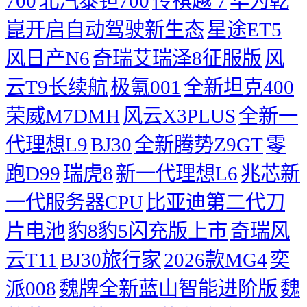
700
北汽泰钽700
传祺越 7
华为乾
崑开启自动驾驶新生态
星途ET5
风日产N6
奇瑞艾瑞泽8征服版
风
云T9长续航
极氪001
全新坦克400
荣威M7DMH
风云X3PLUS
全新一
代理想L9
BJ30
全新腾势Z9GT
零
跑D99
瑞虎8
新一代理想L6
兆芯新
一代服务器CPU
比亚迪第二代刀
片电池
豹8豹5闪充版上市
奇瑞风
云T11
BJ30旅行家
2026款MG4
奕
派008
魏牌全新蓝山智能进阶版
魏