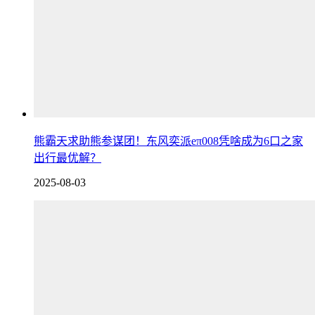
熊霸天求助熊参谋团！东风奕派eπ008凭啥成为6口之家
出行最优解？
2025-08-03