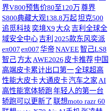
界V800预售价80至120万
尊界
S800典藏大观138.8万起
坦克500
追觅科技
奕境X9
大众
吉利全球全
域安全中心
吉利
2025款东风奕派
eπ007
eπ007
华帝
NAVEE
智己LS8
智己
方太
AWE2026
皮卡推荐
中国
高端皮卡累计出口第一
全球超高
性能大皮卡
大通皮卡
汽车之家
AI
高性能宽体轿跑
年轻人的第一台
轿跑可以更新了
联想moto razr 60