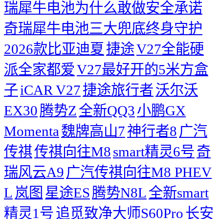
瑞犀牛电池为什么敢做安全承诺
奇瑞犀牛电池三大兜底终身守护
2026款比亚迪夏
捷途
V27全能硬
派全家都爱
V27最好开的5米方盒
子
iCAR V27
捷途旅行者
沃尔沃
EX30
腾势Z
全新QQ3
小鹏GX
Momenta
魏牌高山7
神行者8
广汽
传祺
传祺向往M8
smart精灵6号
奇
瑞风云A9
广汽传祺向往M8 PHEV
L
岚图
星途ES
腾势N8L
全新smart
精灵1号
追觅致净大师S60Pro
长安