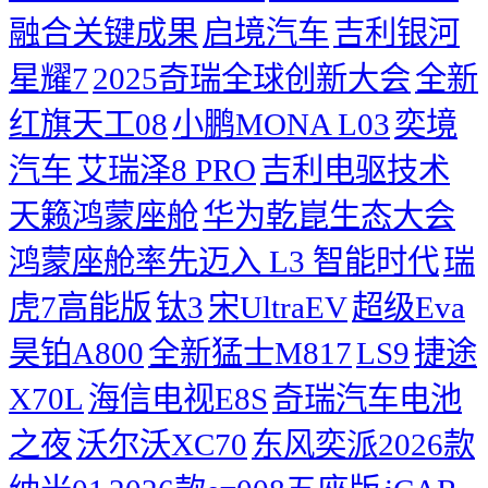
融合关键成果
启境汽车
吉利银河
星耀7
2025奇瑞全球创新大会
​全新
红旗天工08
小鹏MONA L03
奕境
汽车
艾瑞泽8 PRO
吉利电驱技术
天籁鸿蒙座舱
华为乾崑生态大会
鸿蒙座舱率先迈入 L3 智能时代
瑞
虎7高能版
钛3
宋UltraEV
超级Eva
昊铂A800
全新猛士M817
LS9
捷途
X70L
海信电视E8S
奇瑞汽车电池
之夜
沃尔沃XC70
东风奕派2026款