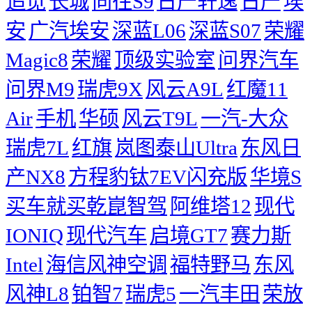
追觅
长城
向往S9
日产轩逸
日产
埃
安
广汽埃安
深蓝L06
深蓝S07
荣耀
Magic8
荣耀
顶级实验室
问界汽车
问界M9
瑞虎9X
风云A9L
红魔11
Air
手机
华硕
风云T9L
一汽-大众
瑞虎7L
红旗
岚图泰山Ultra
东风日
产NX8
方程豹钛7EV闪充版
华境S
买车就买乾崑智驾
阿维塔12
现代
IONIQ
现代汽车
启境GT7
赛力斯
Intel
海信风神空调
福特野马
东风
风神L8
铂智7
瑞虎5
一汽丰田
荣放