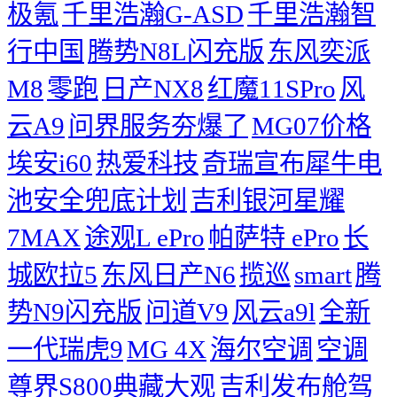
极氪
千里浩瀚G-ASD
千里浩瀚智
行中国
腾势N8L闪充版
东风奕派
M8
零跑
日产NX8
红魔11SPro
风
云A9
问界服务夯爆了
MG07价格
埃安i60
热爱科技
奇瑞宣布犀牛电
池安全兜底计划
吉利银河星耀
7MAX
途观L ePro
帕萨特 ePro
长
城欧拉5
东风日产N6
揽巡
smart
腾
势N9闪充版
问道V9
风云a9l
全新
一代瑞虎9
MG 4X
海尔空调
空调
尊界S800典藏大观
吉利发布舱驾