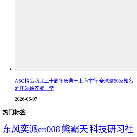
ASC精品酒业三十周年庆典于上海举行 全球逾50家知名
酒庄领袖齐聚一堂
2026-06-07
热门标签
东风奕派eπ008
熊霸天
科技研习社