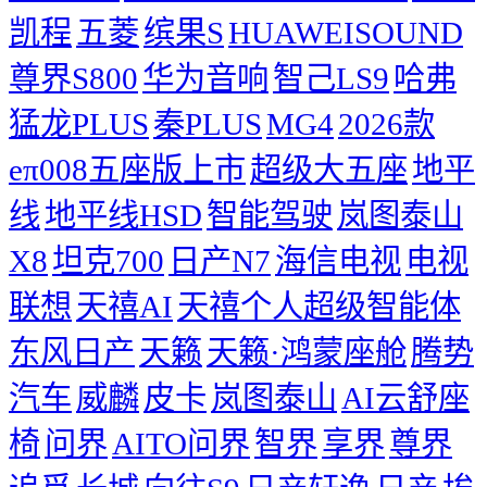
凯程
五菱
缤果S
HUAWEISOUND
尊界S800
华为音响
智己LS9
哈弗
猛龙PLUS
秦PLUS
MG4
2026款
eπ008五座版上市
超级大五座
地平
线
地平线HSD
智能驾驶
岚图泰山
X8
坦克700
日产N7
海信电视
电视
联想
天禧AI
天禧个人超级智能体
东风日产
天籁
天籁·鸿蒙座舱
腾势
汽车
威麟
皮卡
岚图泰山
AI云舒座
椅
问界
AITO问界
智界
享界
尊界