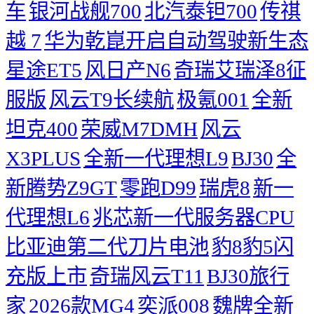
车
银河战舰700
北汽泰钽700
传祺
越 7
华为乾崑开启自动驾驶新生态
星途ET5
风日产N6
奇瑞艾瑞泽8征
服版
风云T9长续航
极氪001
全新
坦克400
荣威M7DMH
风云
X3PLUS
全新一代理想L9
BJ30
全
新腾势Z9GT
零跑D99
瑞虎8
新一
代理想L6
兆芯新一代服务器CPU
比亚迪第二代刀片电池
豹8豹5闪
充版上市
奇瑞风云T11
BJ30旅行
家
2026款MG4
奕派008
魏牌全新