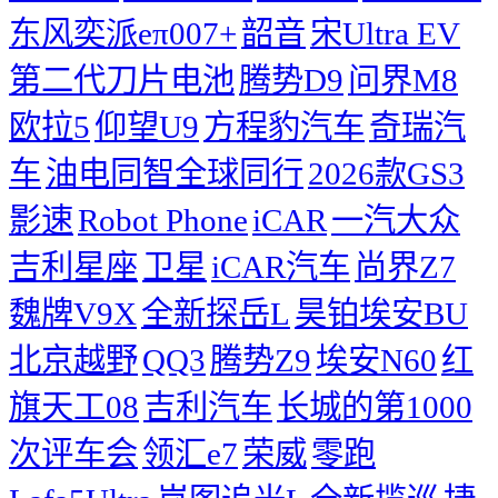
东风奕派eπ007+
韶音
宋Ultra EV
第二代刀片电池
腾势D9
问界M8
欧拉5
仰望U9
方程豹汽车
奇瑞汽
车
油电同智全球同行
2026款GS3
影速
Robot Phone
iCAR
一汽大众
吉利星座
卫星
iCAR汽车
尚界Z7
魏牌V9X
全新探岳L
昊铂埃安BU
北京越野
QQ3
腾势Z9
埃安N60
红
旗天工08
吉利汽车
长城的第1000
次评车会
领汇e7
荣威
零跑