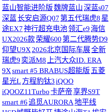
蓝山智能进阶版
魏牌蓝山
深蓝s07
深蓝
长安启源Q07
第五代瑞虎8
星
途EX7
神行超充电池
领汇e9
海信
UX2026款
荣耀600
第二代腾势D9
仰望U9X
2026北京国际车展
全新
瑞虎9
奕派M8
上汽大众ID. ERA
9X
smart #5 BRABUS超能版
五菱
星光L
方程豹钛3
iQOO
iQOOZ11Turbo
卡萨帝
享界S9T
smart #6
追觅AURORA
地平线