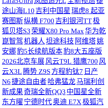
Lafa5Ultra
岚图追光L
全新揽巡
捷
途山海L10
吉利中国星
瑞虎8
起亚
赛图斯
纵横 F700
吉利银河TT
极
狐贝塔S3
荣耀X80 Pro Max
华为乾
崑智驾
机器人
坦途科技
阿维塔
姚
安娜
豹5长续航版本
豹8大五座版
2026北京车展
风云T9L 猎鹰700
风
云X3L
腾势 Z9S
方程豹钛7
日产
N6
捷途自由者
哈弗猛龙
马瑞利创
新成果
奇瑞全新QQ3
中国星全新
东方曜
宁德时代
奥迪 E7X
极狐汽