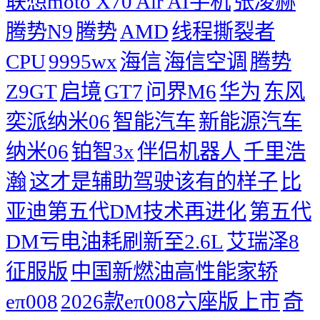
联想moto X70 Air AI手机
张凌赫
腾势N9
腾势
AMD
线程撕裂者
CPU
9995wx
海信
海信空调
腾势
Z9GT
启境
GT7
问界M6
华为
东风
奕派纳米06
智能汽车
新能源汽车
纳米06
铂智3x
伴侣机器人
千里浩
瀚
这才是辅助驾驶该有的样子
比
亚迪第五代DM技术再进化
第五代
DM亏电油耗刷新至2.6L
艾瑞泽8
征服版
中国新燃油高性能家轿
eπ008
2026款eπ008六座版上市
奇