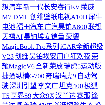
想汽车
新一代长安睿行EV
荣威
M7 DMH
创维壁纸电视A10H
犀牛
电池
福田汽车
广汽昊铂A800
联想
天禧AI
昊铂埃安销量
荣耀
MagicBook Pro系列
iCAR全新超级
V23
创维
昊铂埃安用户狂欢夜
荣
耀MagicV6
全新荣放
瑞虎5运动版
捷途纵横G700
奇瑞瑞虎9
自动驾
驶
深圳引望
李文广
坦克400
极狐
T5
享界S9
大众9X
汉兰达
赛那
锋