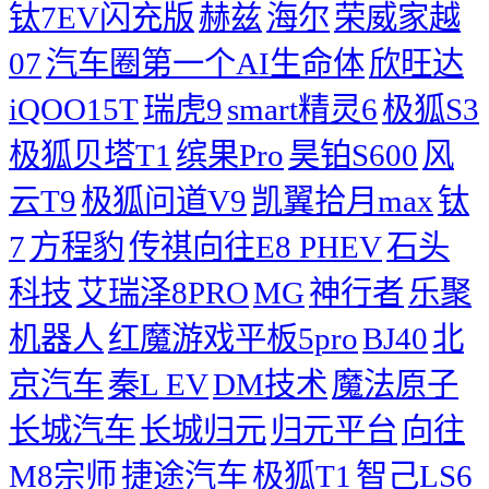
钛7EV闪充版
赫兹
海尔
荣威家越
07
汽车圈第一个AI生命体
欣旺达
iQOO15T
瑞虎9
smart精灵6
极狐S3
极狐贝塔T1
缤果Pro
昊铂S600
风
云T9
极狐问道V9
凯翼拾月max
钛
7
方程豹
传祺向往E8 PHEV
石头
科技
艾瑞泽8PRO
MG
神行者
乐聚
机器人
红魔游戏平板5pro
BJ40
北
京汽车
秦L EV
DM技术
魔法原子
长城汽车
长城归元
归元平台
向往
M8宗师
捷途汽车
极狐T1
智己LS6