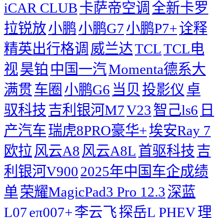
iCAR CLUB
卡萨帝空调
全新卡罗
拉锐放
小鹏
小鹏G7
小鹏P7+
诠释
精英出行格调
威兰达
TCL
TCL电
视
昊铂
中国一汽
Momenta德系大
满贯
车圈
小鹏G6
当贝
投影仪
卓
驭科技
吉利银河M7
V23
智己ls6
日
产汽车
瑞虎8PRO豪华+
埃安Ray 7
欧拉
风云A8
风云A8L
首驱科技
吉
利银河V900
2025年中国车企成绩
单
荣耀MagicPad3 Pro 12.3
深蓝
L07
eπ007+
李云飞
探岳L PHEV
理