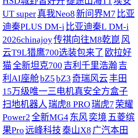
HSD城野皆好开
捷途山海T1
埃安
UT super
真我Neo8
新问界M7
比亚
迪秦PLUS DM-i
比亚迪秦L DM-i
2026chinajoy
传祺向往M8乾崑
风
云T9L猎鹰700选装包来了
欧拉好
猫
全新坦克700
吉利千里浩瀚
吉
利AI座舱
bZ5
bZ3
奇瑞风云
丰田
15万级唯一三电机真安全方盒子
扫地机器人
瑞虎8 PRO
瑞虎7
荣耀
Power2
全新MG4
东风
奕境
五菱缤
果Pro
远峰科技
泰山X8
广汽本田