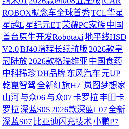
纳米01
2026款eπ008五座版
iCAR
ROBOX概念车全球首秀
TCL华星
星越L
星纪元ET
荣耀PC家族
中国
首台原生开发Robotaxi
地平线HSD
V2.0
BJ40增程长续航版
2026款皇
冠陆放
2026款格瑞维亚
中国食药
中科稀珍
DH品牌
东风汽车
元UP
乾崑智驾
全新红旗H7 ​
岚图梦想家
山河
与众06
与众07
卡罗拉
丰田卡
罗拉
深蓝S05
2026款深蓝L07
全新
深蓝S07
比亚迪闪充技术
小鹏P7