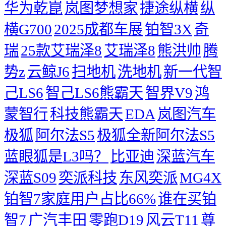
华为乾崑
岚图梦想家
捷途纵横
纵
横G700
2025成都车展
铂智3X
奇
瑞
25款艾瑞泽8
艾瑞泽8
熊洪帅
腾
势z
云鲸J6
扫地机
洗地机
新一代智
己LS6
智己LS6熊霸天
智界V9
鸿
蒙智行
科技熊霸天
EDA
岚图汽车
极狐
阿尔法S5
极狐全新阿尔法S5
蓝眼狐是L3吗？
比亚迪
深蓝汽车
深蓝S09
奕派科技
东风奕派
MG4X
铂智7家庭用户占比66%
谁在买铂
智7
广汽丰田
零跑D19
风云T11
尊