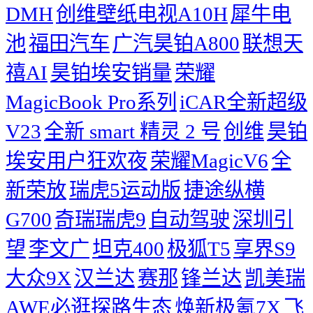
DMH
创维壁纸电视A10H
犀牛电
池
福田汽车
广汽昊铂A800
联想天
禧AI
昊铂埃安销量
荣耀
MagicBook Pro系列
iCAR全新超级
V23
全新 smart 精灵 2 号
创维
昊铂
埃安用户狂欢夜
荣耀MagicV6
全
新荣放
瑞虎5运动版
捷途纵横
G700
奇瑞瑞虎9
自动驾驶
深圳引
望
李文广
坦克400
极狐T5
享界S9
大众9X
汉兰达
赛那
锋兰达
凯美瑞
AWE必逛探路生态
焕新极氪7X
飞