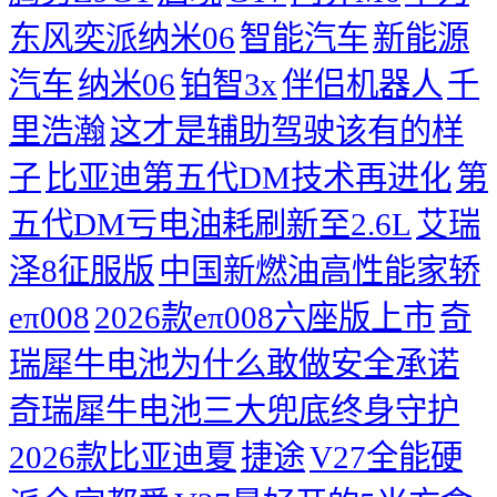
东风奕派纳米06
智能汽车
新能源
汽车
纳米06
铂智3x
伴侣机器人
千
里浩瀚
这才是辅助驾驶该有的样
子
比亚迪第五代DM技术再进化
第
五代DM亏电油耗刷新至2.6L
艾瑞
泽8征服版
中国新燃油高性能家轿
eπ008
2026款eπ008六座版上市
奇
瑞犀牛电池为什么敢做安全承诺
奇瑞犀牛电池三大兜底终身守护
2026款比亚迪夏
捷途
V27全能硬