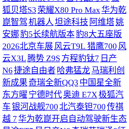
狐贝塔S3
荣耀X80 Pro Max
华为乾
崑智驾
机器人
坦途科技
阿维塔
姚
安娜
豹5长续航版本
豹8大五座版
2026北京车展
风云T9L 猎鹰700
风
云X3L
腾势 Z9S
方程豹钛7
日产
N6
捷途自由者
哈弗猛龙
马瑞利创
新成果
奇瑞全新QQ3
中国星全新
东方曜
宁德时代
奥迪 E7X
极狐汽
车
银河战舰700
北汽泰钽700
传祺
越 7
华为乾崑开启自动驾驶新生态