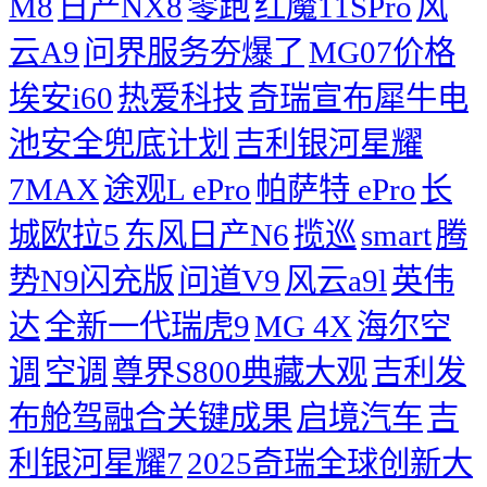
M8
日产NX8
零跑
红魔11SPro
风
云A9
问界服务夯爆了
MG07价格
埃安i60
热爱科技
奇瑞宣布犀牛电
池安全兜底计划
吉利银河星耀
7MAX
途观L ePro
帕萨特 ePro
长
城欧拉5
东风日产N6
揽巡
smart
腾
势N9闪充版
问道V9
风云a9l
英伟
达
全新一代瑞虎9
MG 4X
海尔空
调
空调
尊界S800典藏大观
吉利发
布舱驾融合关键成果
启境汽车
吉
利银河星耀7
2025奇瑞全球创新大