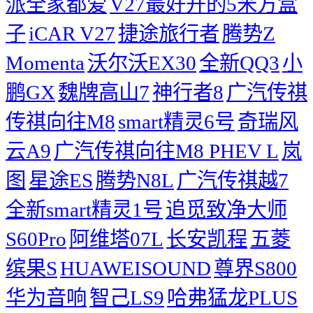
派全家都爱
V27最好开的5米方盒
子
iCAR V27
捷途旅行者
腾势Z
Momenta
沃尔沃EX30
全新QQ3
小
鹏GX
魏牌高山7
神行者8
广汽传祺
传祺向往M8
smart精灵6号
奇瑞风
云A9
广汽传祺向往M8 PHEV L
岚
图
星途ES
腾势N8L
广汽传祺越7
全新smart精灵1号
追觅致净大师
S60Pro
阿维塔07L
长安凯程
五菱
缤果S
HUAWEISOUND
尊界S800
华为音响
智己LS9
哈弗猛龙PLUS