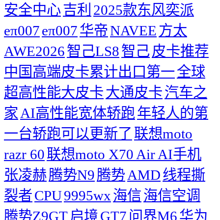
安全中心
吉利
2025款东风奕派
eπ007
eπ007
华帝
NAVEE
方太
AWE2026
智己LS8
智己
皮卡推荐
中国高端皮卡累计出口第一
全球
超高性能大皮卡
大通皮卡
汽车之
家
AI高性能宽体轿跑
年轻人的第
一台轿跑可以更新了
联想moto
razr 60
联想moto X70 Air AI手机
张凌赫
腾势N9
腾势
AMD
线程撕
裂者
CPU
9995wx
海信
海信空调
腾势Z9GT
启境
GT7
问界M6
华为