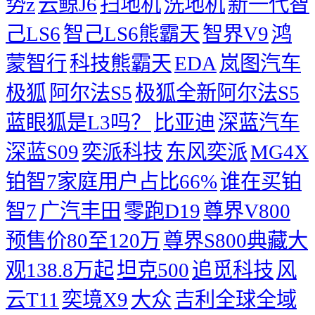
势z
云鲸J6
扫地机
洗地机
新一代智
己LS6
智己LS6熊霸天
智界V9
鸿
蒙智行
科技熊霸天
EDA
岚图汽车
极狐
阿尔法S5
极狐全新阿尔法S5
蓝眼狐是L3吗？
比亚迪
深蓝汽车
深蓝S09
奕派科技
东风奕派
MG4X
铂智7家庭用户占比66%
谁在买铂
智7
广汽丰田
零跑D19
尊界V800
预售价80至120万
尊界S800典藏大
观138.8万起
坦克500
追觅科技
风
云T11
奕境X9
大众
吉利全球全域