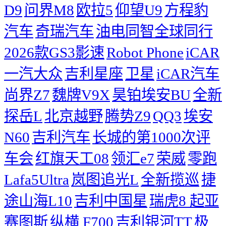
D9
问界M8
欧拉5
仰望U9
方程豹
汽车
奇瑞汽车
油电同智全球同行
2026款GS3影速
Robot Phone
iCAR
一汽大众
吉利星座
卫星
iCAR汽车
尚界Z7
魏牌V9X
昊铂埃安BU
全新
探岳L
北京越野
腾势Z9
QQ3
埃安
N60
吉利汽车
长城的第1000次评
车会
红旗天工08
领汇e7
荣威
零跑
Lafa5Ultra
岚图追光L
全新揽巡
捷
途山海L10
吉利中国星
瑞虎8
起亚
赛图斯
纵横 F700
吉利银河TT
极