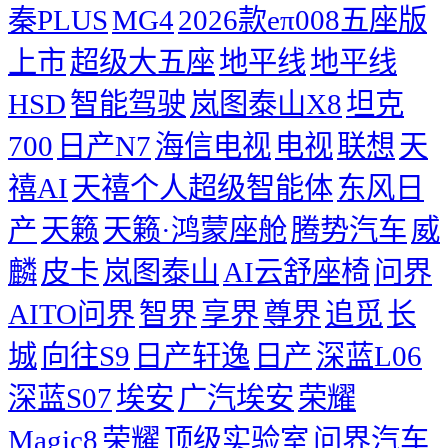
秦PLUS
MG4
2026款eπ008五座版
上市
超级大五座
地平线
地平线
HSD
智能驾驶
岚图泰山X8
坦克
700
日产N7
海信电视
电视
联想
天
禧AI
天禧个人超级智能体
东风日
产
天籁
天籁·鸿蒙座舱
腾势汽车
威
麟
皮卡
岚图泰山
AI云舒座椅
问界
AITO问界
智界
享界
尊界
追觅
长
城
向往S9
日产轩逸
日产
深蓝L06
深蓝S07
埃安
广汽埃安
荣耀
Magic8
荣耀
顶级实验室
问界汽车