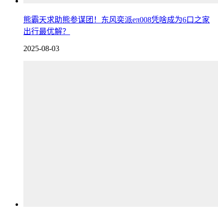
熊霸天求助熊参谋团！东风奕派eπ008凭啥成为6口之家
出行最优解？
2025-08-03