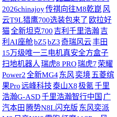
2026chinajoy
传祺向往M8乾崑
风
云T9L猎鹰700选装包来了
欧拉好
猫
全新坦克700
吉利千里浩瀚
吉
利AI座舱
bZ5
bZ3
奇瑞风云
丰田
15万级唯一三电机真安全方盒子
扫地机器人
瑞虎8 PRO
瑞虎7
荣耀
Power2
全新MG4
东风
奕境
五菱缤
果Pro
远峰科技
泰山X8
极氪
千里
浩瀚G-ASD
千里浩瀚智行中国
广
汽本田
腾势N8L闪充版
东风奕派