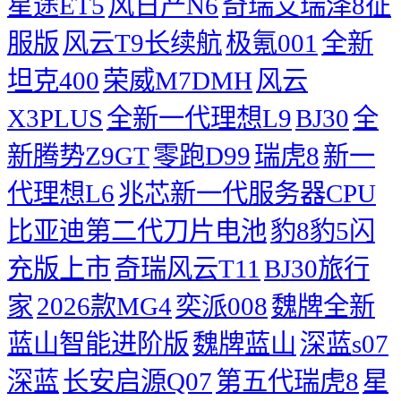
星途ET5
风日产N6
奇瑞艾瑞泽8征
服版
风云T9长续航
极氪001
全新
坦克400
荣威M7DMH
风云
X3PLUS
全新一代理想L9
BJ30
全
新腾势Z9GT
零跑D99
瑞虎8
新一
代理想L6
兆芯新一代服务器CPU
比亚迪第二代刀片电池
豹8豹5闪
充版上市
奇瑞风云T11
BJ30旅行
家
2026款MG4
奕派008
魏牌全新
蓝山智能进阶版
魏牌蓝山
深蓝s07
深蓝
长安启源Q07
第五代瑞虎8
星