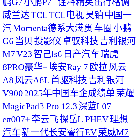
鹏G7
小鹏P7+
诠释精英出行格调
威兰达
TCL
TCL电视
昊铂
中国一
汽
Momenta德系大满贯
车圈
小鹏
G6
当贝
投影仪
卓驭科技
吉利银河
M7
V23
智己ls6
日产汽车
瑞虎
8PRO豪华+
埃安Ray 7
欧拉
风云
A8
风云A8L
首驱科技
吉利银河
V900
2025年中国车企成绩单
荣耀
MagicPad3 Pro 12.3
深蓝L07
eπ007+
李云飞
探岳L PHEV
理想
汽车
新一代长安睿行EV
荣威M7