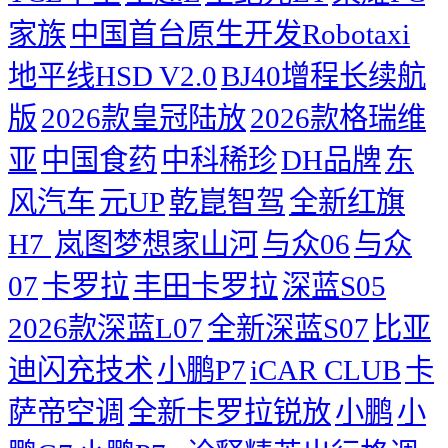
家族
中国首台原生开发Robotaxi
地平线HSD V2.0
BJ40增程长续航
版
2026款皇冠陆放
2026款格瑞维
亚
中国食药
中科稀珍
DH品牌
东
风汽车
元UP
乾崑智驾
全新红旗
H7 ​
岚图梦想家山河
与众06
与众
07
卡罗拉
丰田卡罗拉
深蓝S05
2026款深蓝L07
全新深蓝S07
比亚
迪闪充技术
小鹏P7
iCAR CLUB
卡
萨帝空调
全新卡罗拉锐放
小鹏
小