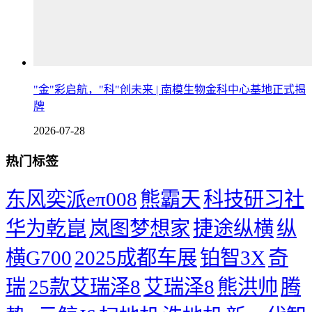
"金"彩启航，"科"创未来 | 南模生物金科中心基地正式揭
牌
2026-07-28
热门标签
东风奕派eπ008
熊霸天
科技研习社
华为乾崑
岚图梦想家
捷途纵横
纵
横G700
2025成都车展
铂智3X
奇
瑞
25款艾瑞泽8
艾瑞泽8
熊洪帅
腾