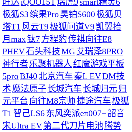
旺达
iQOO15T
瑞虎9
smart精灵6
极狐S3
缤果Pro
昊铂S600
极狐贝
塔T1
风云T9
极狐问道V9
凯翼拾
月max
钛7
方程豹
传祺向往E8
PHEV
石头科技
MG
艾瑞泽8PRO
神行者
乐聚机器人
红魔游戏平板
5pro
BJ40
北京汽车
秦L EV
DM技
术
魔法原子
长城汽车
长城归元
归
元平台
向往M8宗师
捷途汽车
极狐
T1
智己LS6
东风奕派eπ007+
韶音
宋Ultra EV
第二代刀片电池
腾势