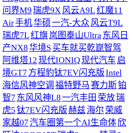
问界M9
瑞虎9X
风云A9L
红魔11
Air
手机
华硕
一汽-大众
风云T9L
瑞虎7L
红旗
岚图泰山Ultra
东风日
产NX8
华境S
买车就买乾崑智驾
阿维塔12
现代IONIQ
现代汽车
启
境GT7
方程豹钛7EV闪充版
Intel
海信风神空调
福特野马
赛力斯
铂
智7
东风风神L8
一汽丰田
荣放
瑞
虎5
钛7EV闪充版
赫兹
海尔
荣威
家越07
汽车圈第一个AI生命体
欣