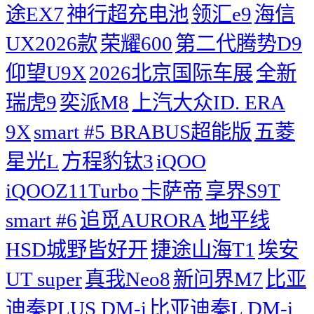
途EX7
神行超充电池
领汇e9
海信
UX2026款
荣耀600
第二代腾势D9
仰望U9X
2026北京国际车展
全新
瑞虎9
奕派M8
上汽大众ID. ERA
9X
smart #5 BRABUS超能版
五菱
星光L
方程豹钛3
iQOO
iQOOZ11Turbo
卡萨帝
享界S9T
smart #6
追觅AURORA
地平线
HSD城野皆好开
捷途山海T1
埃安
UT super
真我Neo8
新问界M7
比亚
迪秦PLUS DM-i
比亚迪秦L DM-i