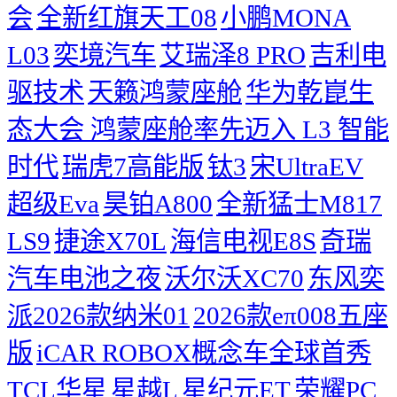
会
​全新红旗天工08
小鹏MONA
L03
奕境汽车
艾瑞泽8 PRO
吉利电
驱技术
天籁鸿蒙座舱
华为乾崑生
态大会 鸿蒙座舱率先迈入 L3 智能
时代
瑞虎7高能版
钛3
宋UltraEV
超级Eva
昊铂A800
全新猛士M817
LS9
捷途X70L
海信电视E8S
奇瑞
汽车电池之夜
沃尔沃XC70
东风奕
派2026款纳米01
2026款eπ008五座
版
iCAR ROBOX概念车全球首秀
TCL华星
星越L
星纪元ET
荣耀PC