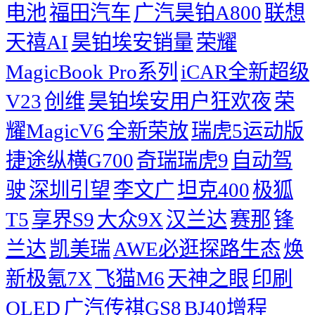
电池
福田汽车
广汽昊铂A800
联想
天禧AI
昊铂埃安销量
荣耀
MagicBook Pro系列
iCAR全新超级
V23
创维
昊铂埃安用户狂欢夜
荣
耀MagicV6
全新荣放
瑞虎5运动版
捷途纵横G700
奇瑞瑞虎9
自动驾
驶
深圳引望
李文广
坦克400
极狐
T5
享界S9
大众9X
汉兰达
赛那
锋
兰达
凯美瑞
AWE必逛探路生态
焕
新极氪7X
飞猫M6
天神之眼
印刷
OLED
广汽传祺GS8
BJ40增程