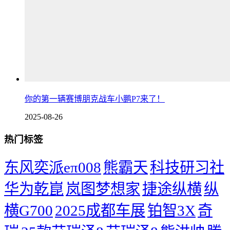
你的第一辆赛博朋克战车小鹏P7来了！
2025-08-26
热门标签
东风奕派eπ008
熊霸天
科技研习社
华为乾崑
岚图梦想家
捷途纵横
纵
横G700
2025成都车展
铂智3X
奇