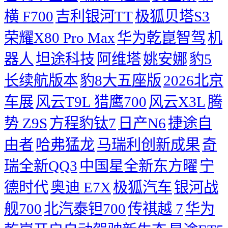
横 F700
吉利银河TT
极狐贝塔S3
荣耀X80 Pro Max
华为乾崑智驾
机
器人
坦途科技
阿维塔
姚安娜
豹5
长续航版本
豹8大五座版
2026北京
车展
风云T9L 猎鹰700
风云X3L
腾
势 Z9S
方程豹钛7
日产N6
捷途自
由者
哈弗猛龙
马瑞利创新成果
奇
瑞全新QQ3
中国星全新东方曜
宁
德时代
奥迪 E7X
极狐汽车
银河战
舰700
北汽泰钽700
传祺越 7
华为