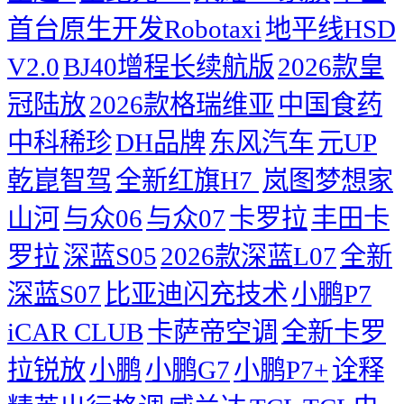
首台原生开发Robotaxi
地平线HSD
V2.0
BJ40增程长续航版
2026款皇
冠陆放
2026款格瑞维亚
中国食药
中科稀珍
DH品牌
东风汽车
元UP
乾崑智驾
全新红旗H7 ​
岚图梦想家
山河
与众06
与众07
卡罗拉
丰田卡
罗拉
深蓝S05
2026款深蓝L07
全新
深蓝S07
比亚迪闪充技术
小鹏P7
iCAR CLUB
卡萨帝空调
全新卡罗
拉锐放
小鹏
小鹏G7
小鹏P7+
诠释