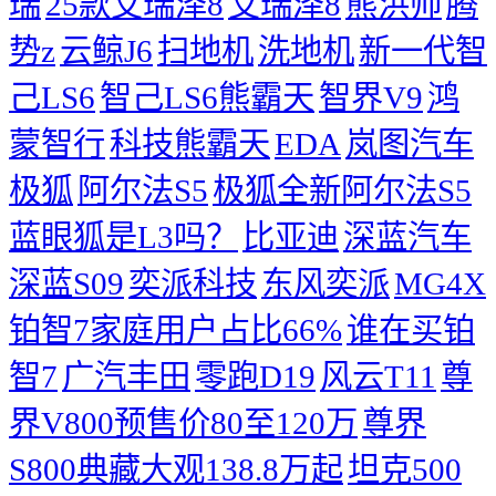
瑞
25款艾瑞泽8
艾瑞泽8
熊洪帅
腾
势z
云鲸J6
扫地机
洗地机
新一代智
己LS6
智己LS6熊霸天
智界V9
鸿
蒙智行
科技熊霸天
EDA
岚图汽车
极狐
阿尔法S5
极狐全新阿尔法S5
蓝眼狐是L3吗？
比亚迪
深蓝汽车
深蓝S09
奕派科技
东风奕派
MG4X
铂智7家庭用户占比66%
谁在买铂
智7
广汽丰田
零跑D19
风云T11
尊
界V800预售价80至120万
尊界
S800典藏大观138.8万起
坦克500