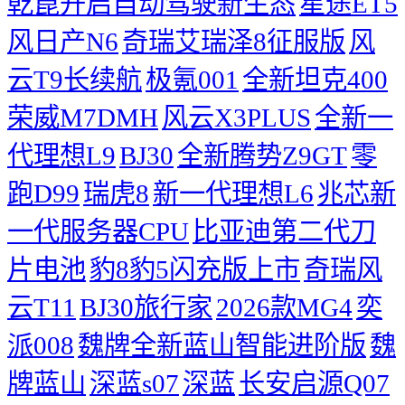
乾崑开启自动驾驶新生态
星途ET5
风日产N6
奇瑞艾瑞泽8征服版
风
云T9长续航
极氪001
全新坦克400
荣威M7DMH
风云X3PLUS
全新一
代理想L9
BJ30
全新腾势Z9GT
零
跑D99
瑞虎8
新一代理想L6
兆芯新
一代服务器CPU
比亚迪第二代刀
片电池
豹8豹5闪充版上市
奇瑞风
云T11
BJ30旅行家
2026款MG4
奕
派008
魏牌全新蓝山智能进阶版
魏
牌蓝山
深蓝s07
深蓝
长安启源Q07