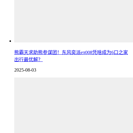
熊霸天求助熊参谋团！东风奕派eπ008凭啥成为6口之家
出行最优解？
2025-08-03