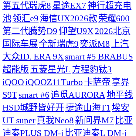
第五代瑞虎8
星途EX7
神行超充电
池
领汇e9
海信UX2026款
荣耀600
第二代腾势D9
仰望U9X
2026北京
国际车展
全新瑞虎9
奕派M8
上汽
大众ID. ERA 9X
smart #5 BRABUS
超能版
五菱星光L
方程豹钛3
iQOO
iQOOZ11Turbo
卡萨帝
享界
S9T
smart #6
追觅AURORA
地平线
HSD城野皆好开
捷途山海T1
埃安
UT super
真我Neo8
新问界M7
比亚
迪秦PLUS DM-i
比亚迪秦L DM-i