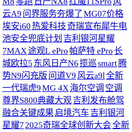
M8
零跑
日产NX8
红魔11SPro
风
云A9
问界服务夯爆了
MG07价格
埃安i60
热爱科技
奇瑞宣布犀牛电
池安全兜底计划
吉利银河星耀
7MAX
途观L ePro
帕萨特 ePro
长
城欧拉5
东风日产N6
揽巡
smart
腾
势N9闪充版
问道V9
风云a9l
全新
一代瑞虎9
MG 4X
海尔空调
空调
尊界S800典藏大观
吉利发布舱驾
融合关键成果
启境汽车
吉利银河
星耀7
2025奇瑞全球创新大会
​全新