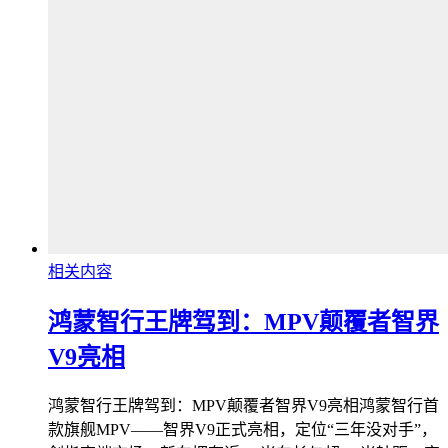
相关内容
鸿蒙智行王牌驾到：MPV颠覆者智界
V9亮相
鸿蒙智行王牌驾到：MPV颠覆者智界V9亮相鸿蒙智行首
款旗舰MPV——智界V9正式亮相，定位“三年没对手”，