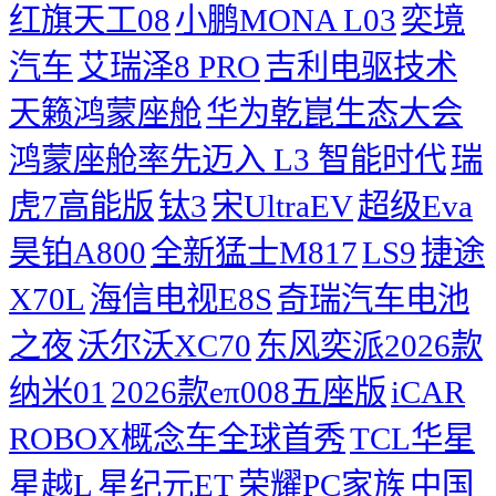
红旗天工08
小鹏MONA L03
奕境
汽车
艾瑞泽8 PRO
吉利电驱技术
天籁鸿蒙座舱
华为乾崑生态大会
鸿蒙座舱率先迈入 L3 智能时代
瑞
虎7高能版
钛3
宋UltraEV
超级Eva
昊铂A800
全新猛士M817
LS9
捷途
X70L
海信电视E8S
奇瑞汽车电池
之夜
沃尔沃XC70
东风奕派2026款
纳米01
2026款eπ008五座版
iCAR
ROBOX概念车全球首秀
TCL华星
星越L
星纪元ET
荣耀PC家族
中国