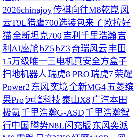
2026chinajoy
传祺向往M8乾崑
风
云T9L猎鹰700选装包来了
欧拉好
猫
全新坦克700
吉利千里浩瀚
吉
利AI座舱
bZ5
bZ3
奇瑞风云
丰田
15万级唯一三电机真安全方盒子
扫地机器人
瑞虎8 PRO
瑞虎7
荣耀
Power2
东风
奕境
全新MG4
五菱缤
果Pro
远峰科技
泰山X8
广汽本田
极氪
千里浩瀚G-ASD
千里浩瀚智
行中国
腾势N8L闪充版
东风奕派