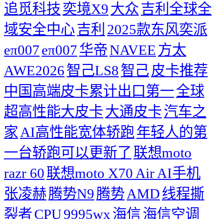
追觅科技
奕境X9
大众
吉利全球全
域安全中心
吉利
2025款东风奕派
eπ007
eπ007
华帝
NAVEE
方太
AWE2026
智己LS8
智己
皮卡推荐
中国高端皮卡累计出口第一
全球
超高性能大皮卡
大通皮卡
汽车之
家
AI高性能宽体轿跑
年轻人的第
一台轿跑可以更新了
联想moto
razr 60
联想moto X70 Air AI手机
张凌赫
腾势N9
腾势
AMD
线程撕
裂者
CPU
9995wx
海信
海信空调