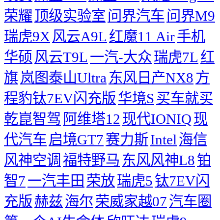
荣耀
顶级实验室
问界汽车
问界M9
瑞虎9X
风云A9L
红魔11 Air
手机
华硕
风云T9L
一汽-大众
瑞虎7L
红
旗
岚图泰山Ultra
东风日产NX8
方
程豹钛7EV闪充版
华境S
买车就买
乾崑智驾
阿维塔12
现代IONIQ
现
代汽车
启境GT7
赛力斯
Intel
海信
风神空调
福特野马
东风风神L8
铂
智7
一汽丰田
荣放
瑞虎5
钛7EV闪
充版
赫兹
海尔
荣威家越07
汽车圈