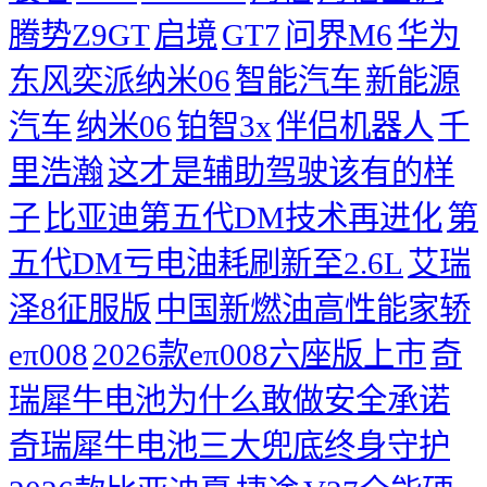
腾势Z9GT
启境
GT7
问界M6
华为
东风奕派纳米06
智能汽车
新能源
汽车
纳米06
铂智3x
伴侣机器人
千
里浩瀚
这才是辅助驾驶该有的样
子
比亚迪第五代DM技术再进化
第
五代DM亏电油耗刷新至2.6L
艾瑞
泽8征服版
中国新燃油高性能家轿
eπ008
2026款eπ008六座版上市
奇
瑞犀牛电池为什么敢做安全承诺
奇瑞犀牛电池三大兜底终身守护