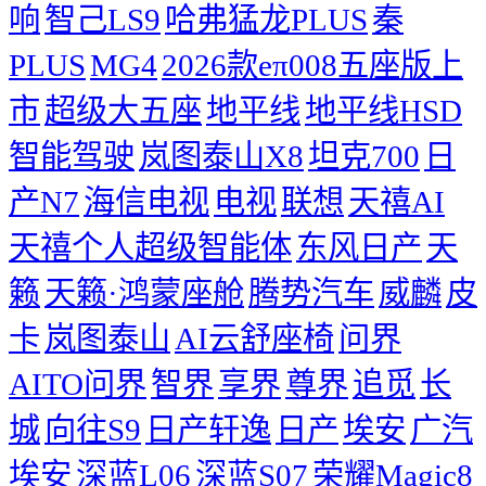
响
智己LS9
哈弗猛龙PLUS
秦
PLUS
MG4
2026款eπ008五座版上
市
超级大五座
地平线
地平线HSD
智能驾驶
岚图泰山X8
坦克700
日
产N7
海信电视
电视
联想
天禧AI
天禧个人超级智能体
东风日产
天
籁
天籁·鸿蒙座舱
腾势汽车
威麟
皮
卡
岚图泰山
AI云舒座椅
问界
AITO问界
智界
享界
尊界
追觅
长
城
向往S9
日产轩逸
日产
埃安
广汽
埃安
深蓝L06
深蓝S07
荣耀Magic8