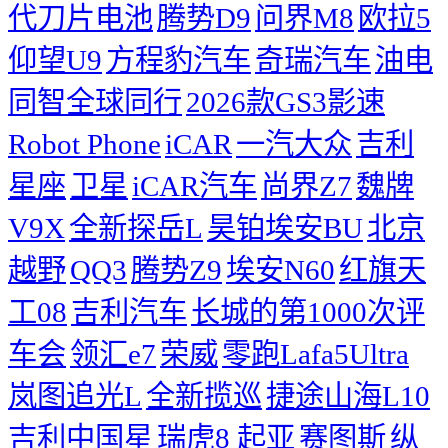
代刀片电池
腾势D9
问界M8
欧拉5
仰望U9
方程豹汽车
奇瑞汽车
油电
同智全球同行
2026款GS3影速
Robot Phone
iCAR
一汽大众
吉利
星座
卫星
iCAR汽车
尚界Z7
魏牌
V9X
全新探岳L
昊铂埃安BU
北京
越野
QQ3
腾势Z9
埃安N60
红旗天
工08
吉利汽车
长城的第1000次评
车会
领汇e7
荣威
零跑Lafa5Ultra
岚图追光L
全新揽巡
捷途山海L10
吉利中国星
瑞虎8
起亚
赛图斯
纵