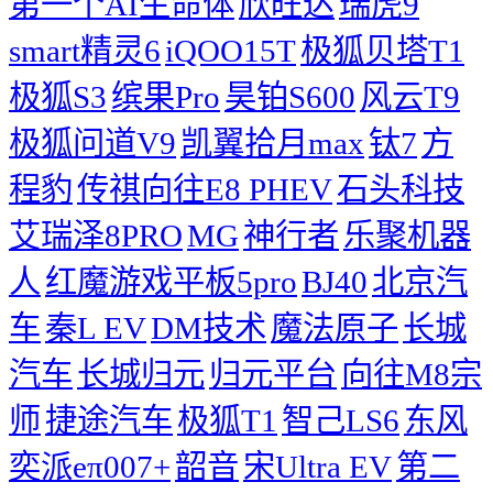
第一个AI生命体
欣旺达
瑞虎9
smart精灵6
iQOO15T
极狐贝塔T1
极狐S3
缤果Pro
昊铂S600
风云T9
极狐问道V9
凯翼拾月max
钛7
方
程豹
传祺向往E8 PHEV
石头科技
艾瑞泽8PRO
MG
神行者
乐聚机器
人
红魔游戏平板5pro
BJ40
北京汽
车
秦L EV
DM技术
魔法原子
长城
汽车
长城归元
归元平台
向往M8宗
师
捷途汽车
极狐T1
智己LS6
东风
奕派eπ007+
韶音
宋Ultra EV
第二