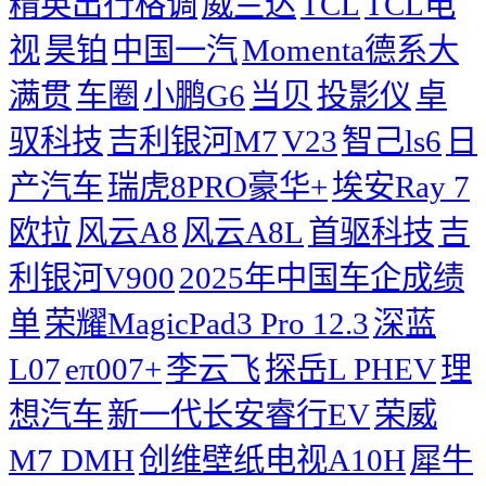
精英出行格调
威兰达
TCL
TCL电
视
昊铂
中国一汽
Momenta德系大
满贯
车圈
小鹏G6
当贝
投影仪
卓
驭科技
吉利银河M7
V23
智己ls6
日
产汽车
瑞虎8PRO豪华+
埃安Ray 7
欧拉
风云A8
风云A8L
首驱科技
吉
利银河V900
2025年中国车企成绩
单
荣耀MagicPad3 Pro 12.3
深蓝
L07
eπ007+
李云飞
探岳L PHEV
理
想汽车
新一代长安睿行EV
荣威
M7 DMH
创维壁纸电视A10H
犀牛