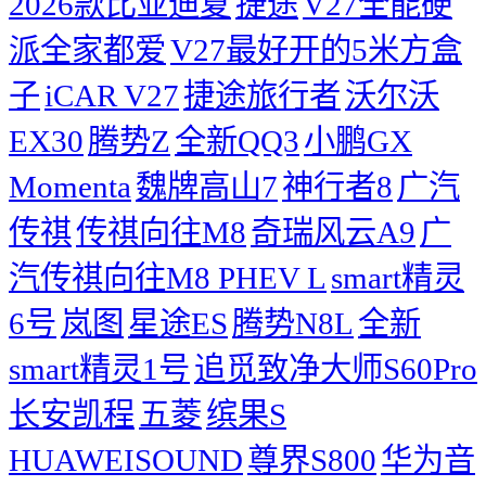
2026款比亚迪夏
捷途
V27全能硬
派全家都爱
V27最好开的5米方盒
子
iCAR V27
捷途旅行者
沃尔沃
EX30
腾势Z
全新QQ3
小鹏GX
Momenta
魏牌高山7
神行者8
广汽
传祺
传祺向往M8
奇瑞风云A9
广
汽传祺向往M8 PHEV L
smart精灵
6号
岚图
星途ES
腾势N8L
全新
smart精灵1号
追觅致净大师S60Pro
长安凯程
五菱
缤果S
HUAWEISOUND
尊界S800
华为音